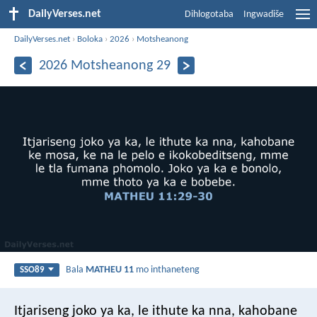
DailyVerses.net
Dihlogotaba
Ingwadiše
DailyVerses.net
›
Boloka
›
2026
›
Motsheanong
2026 Motsheanong 29
Bala
MATHEU 11
mo inthaneteng
SSO89
Itjariseng joko ya ka, le ithute ka nna, kahobane