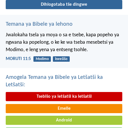
Dihlogotaba tše dingwe
Temana ya Bibele ya lehono
Jwalokaha tsela ya moya
o sa e tsebe,
kapa popeho ya
ngwana
ka popelong,
o ke ke wa tseba
mesebetsi ya
Modimo,
e leng yena ya entseng tsohle.
MORUTI 11:5
Modimo
kwešišo
Amogela Temana ya Bibele ya Letšatši ka
Letšatši:
Tsebišo ya letšatši ka letšatši
Emeile
Android