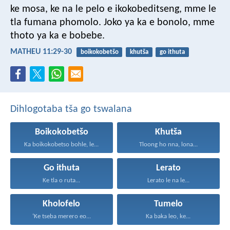
ke mosa, ke na le pelo e ikokobeditseng, mme le
tla fumana phomolo. Joko ya ka e bonolo, mme
thoto ya ka e bobebe.
MATHEU 11:29-30
boikokobetšo
khutša
go ithuta
Dihlogotaba tša go tswalana
Boikokobetšo
Khutša
Ka boikokobetso bohle, le...
Tloong ho nna, lona...
Go ithuta
Lerato
Ke tla o ruta...
Lerato le na le...
Kholofelo
Tumelo
‘Ke tseba merero eo...
Ka baka leo, ke...