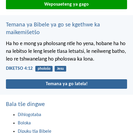
Weposaeteng ya gago
Temana ya Bibele ya go se kgethwe ka
maikemišetšo
Ha ho e mong ya pholosang ntle ho yena, hobane ha ho
na lebitso le leng lesele tlasa letsatsi, le neilweng batho,
leo re tshwanelang ho pholoswa ka lona.
DIKETSO 4:12
phološo
Jesu
Temana ya go latela!
Bala tše dingwe
Dihlogotaba
Boloka
Dipuku tša Bibele