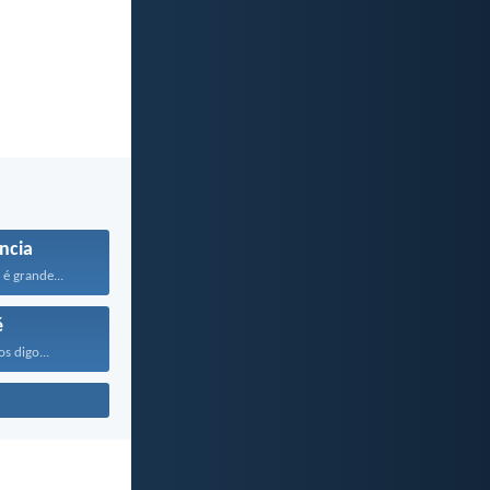
ncia
é grande...
é
os digo...