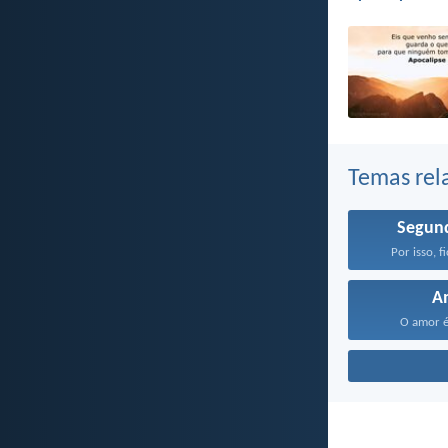
Temas rel
Segun
Por isso, f
A
O amor é