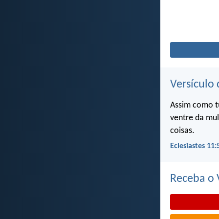
Versículo 
Assim como t
ventre da mul
coisas.
Eclesiastes 11:
Receba o V