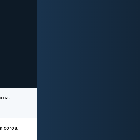
oroa.
a coroa.