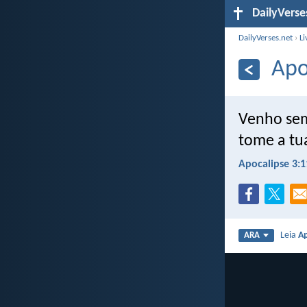
DailyVerse
DailyVerses.net
›
Li
Apo
Venho sem
tome a tu
Apocalipse 3:1
Leia
Ap
ARA