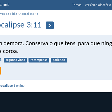
s.net
Temas
Versículo Aleatório
vros da Bíblia
›
Apocalipse
›
3
calipse 3:11
 demora. Conserva o que tens, para que ni
a coroa.
1
segunda vinda
recompensa
paciência
ocalipse 3
online