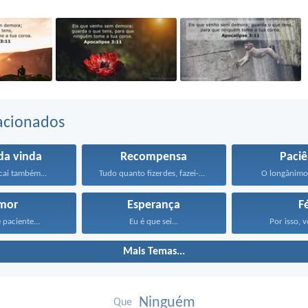
acionados
da vinda
Recompensa
Paciê
icai também...
Tudo quanto fizerdes, fazei-o...
O longânimo 
mor
Esperança
F
 paciente...
Eu é que sei...
Por isso, v
Mais Temas...
Ninguém
Que