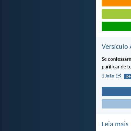
Versículo 
Se confessarm
purificar de t
1 João 1:9
pe
Leia mais