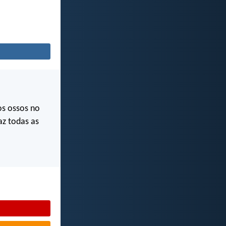
s ossos no
az todas as