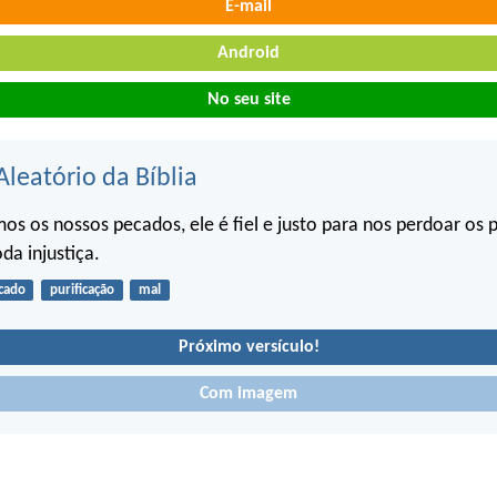
E-mail
Android
No seu site
Aleatório da Bíblia
os os nossos pecados, ele é fiel e justo para nos perdoar os 
oda injustiça.
cado
purificação
mal
Próximo versículo!
Com imagem