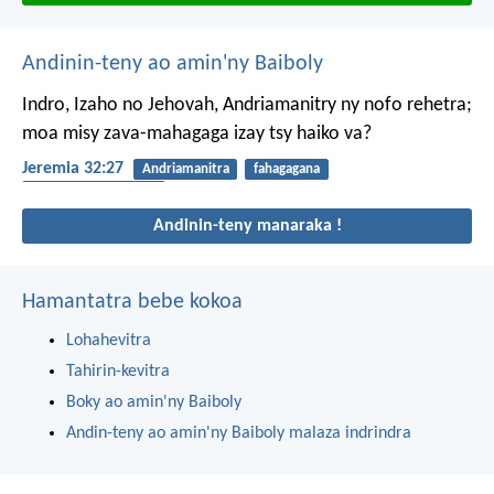
Andinin-teny ao amin'ny Baiboly
Indro, Izaho no Jehovah, Andriamanitry ny nofo rehetra;
moa misy zava-mahagaga izay tsy haiko va?
Jeremia 32:27
Andriamanitra
fahagagana
andriamanitra lehibe
Andinin-teny manaraka !
Hamantatra bebe kokoa
Lohahevitra
Tahirin-kevitra
Boky ao amin'ny Baiboly
Andin-teny ao amin'ny Baiboly malaza indrindra