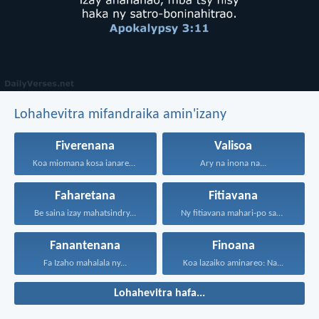
Lohahevitra mifandraika amin'izany
Fiverenana
Valisoa
Koa miomana kosa ianareo...
Ary na inona na...
Faharetana
Fitiavana
Be saina izay mahatsindry...
Ny fitiavana mahari-po sady...
Fanantenana
Finoana
Fa Izaho mahalala ny...
Koa lazaiko aminareo: Na...
Lohahevitra hafa...