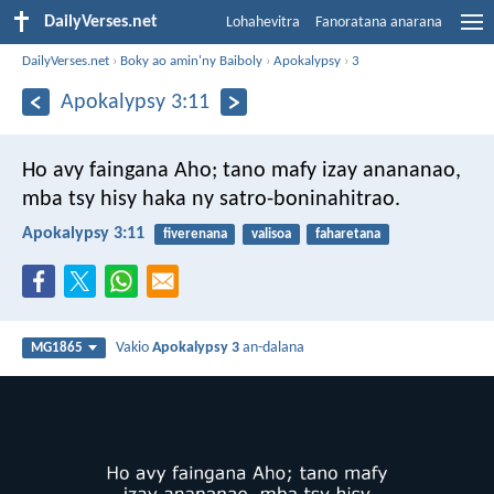
DailyVerses.net
Lohahevitra
Fanoratana anarana
DailyVerses.net
›
Boky ao amin'ny Baiboly
›
Apokalypsy
›
3
Apokalypsy 3:11
Ho avy faingana Aho; tano mafy izay anananao,
mba tsy hisy haka ny satro-boninahitrao.
Apokalypsy 3:11
fiverenana
valisoa
faharetana
Vakio
Apokalypsy 3
an-dalana
MG1865