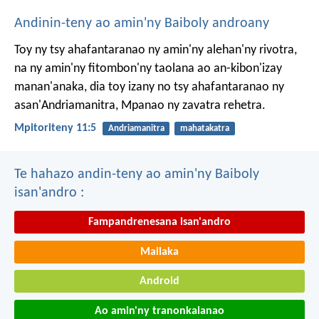
Andinin-teny ao amin'ny Baiboly androany
Toy ny tsy ahafantaranao ny amin'ny alehan'ny rivotra,
na ny amin'ny fitombon'ny taolana ao an-kibon'izay
manan'anaka, dia toy izany no tsy ahafantaranao ny
asan'Andriamanitra, Mpanao ny zavatra rehetra.
Mpitoriteny 11:5
Andriamanitra
mahatakatra
Te hahazo andin-teny ao amin'ny Baiboly
isan'andro :
Fampandrenesana isan'andro
Mailaka
Android
Ao amin'ny tranonkalanao