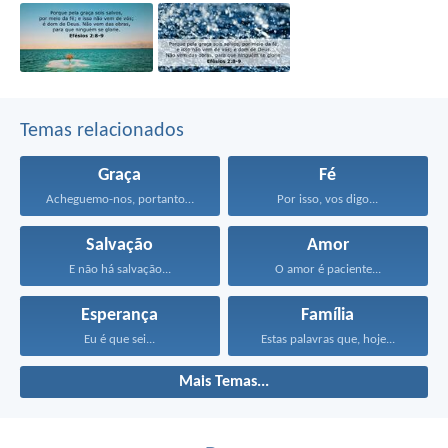
Temas relacionados
Graça
Fé
Acheguemo-nos, portanto, confiadamente, junto...
Por isso, vos digo...
Salvação
Amor
E não há salvação...
O amor é paciente...
Esperança
Família
Eu é que sei...
Estas palavras que, hoje...
Mais Temas...