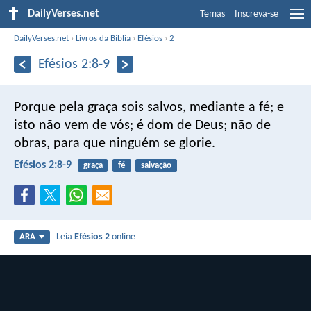
DailyVerses.net
Temas
Inscreva-se
DailyVerses.net
›
Livros da Bíblia
›
Efésios
›
2
Efésios 2:8-9
Porque pela graça sois salvos, mediante a fé; e
isto não vem de vós; é dom de Deus; não de
obras, para que ninguém se glorie.
Efésios 2:8-9
graça
fé
salvação
Leia
Efésios 2
online
ARA