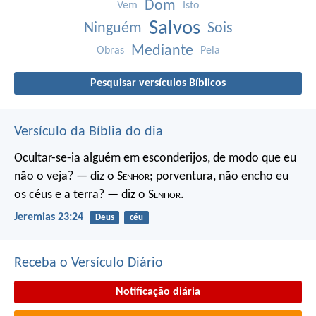
Dom
Vem
Isto
Salvos
Ninguém
Sois
Mediante
Obras
Pela
Pesquisar versículos Bíblicos
Versículo da Bíblia do dia
Ocultar-se-ia alguém em esconderijos, de modo que eu
não o veja? — diz o S
enhor
; porventura, não encho eu
os céus e a terra? — diz o S
enhor
.
Jeremias 23:24
Deus
céu
Receba o Versículo Diário
Notificação diária