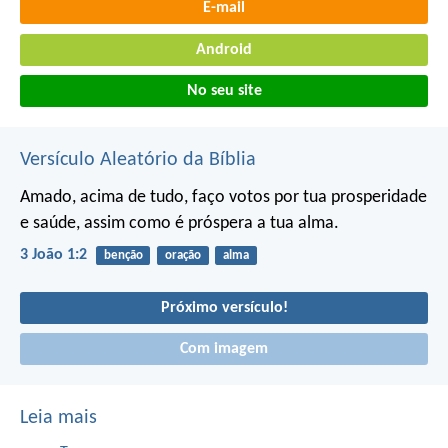
E-mail
Android
No seu site
Versículo Aleatório da Bíblia
Amado, acima de tudo, faço votos por tua prosperidade
e saúde, assim como é próspera a tua alma.
3 João 1:2
benção
oração
alma
Próximo versículo!
Com imagem
Leia mais