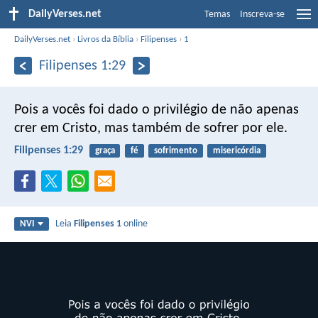
DailyVerses.net
Temas
Inscreva-se
DailyVerses.net
›
Livros da Bíblia
›
Filipenses
›
1
Filipenses 1:29
Pois a vocês foi dado o privilégio de não apenas
crer em Cristo, mas também de sofrer por ele.
Filipenses 1:29
graça
fé
sofrimento
misericórdia
Leia
Filipenses 1
online
NVI