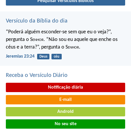
Pesquisar versículos Bíblicos
Versículo da Bíblia do dia
“Poderá alguém esconder-se
sem que eu o veja?”,
pergunta o S
enhor
.
“Não sou eu aquele que enche os
céus e a terra?”,
pergunta o S
enhor
.
Jeremias 23:24
Deus
céu
Receba o Versículo Diário
Notificação diária
E-mail
Android
No seu site