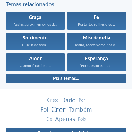
Temas relacionados
Graça
Fé
Assim, aproximemo-nos do trono...
Portanto, eu lhes digo...
Sofrimento
Misericórdia
O Deus de toda...
Assim, aproximemo-nos do trono...
Amor
Esperança
O amor é paciente...
‘Porque sou eu que...
Mais Temas...
Dado
Cristo
Por
Crer
Foi
Também
Apenas
Ele
Pois