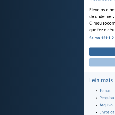
Elevo os olho
de onde me vi
O meu socorr
que fez o céu 
Salmo 121:1-2
Leia mais
Temas
Pesquisa
Arquivo
Livros da