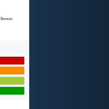
 S
enhor
;