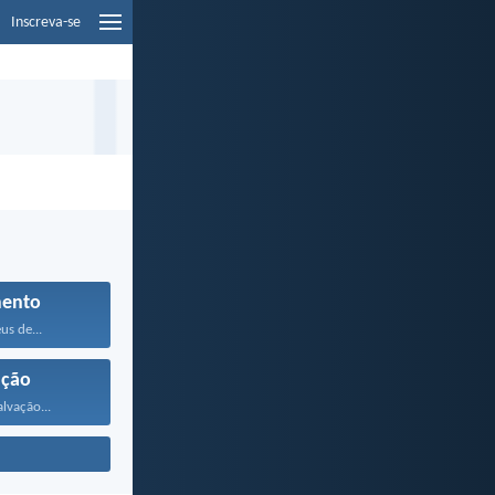
Inscreva-se
mento
us de...
ação
lvação...