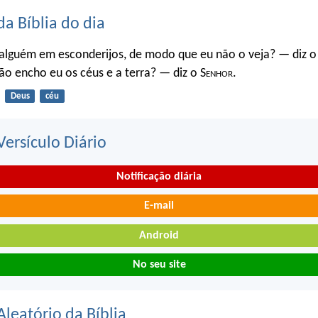
da Bíblia do dia
 alguém em esconderijos, de modo que eu não o veja? — diz o
ão encho eu os céus e a terra? — diz o S
enhor
.
Deus
céu
ersículo Diário
Notificação diária
E-mail
Android
No seu site
Aleatório da Bíblia