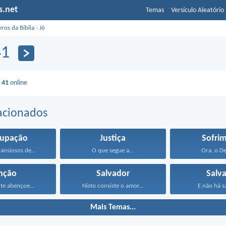
s.net
Temas
Versículo Aleatório
vros da Bíblia
›
Jó
41
 41
online
acionados
cupação
Justiça
Sofri
ansiosos de...
O que segue a...
Ora, o De
nção
Salvador
Salv
e abençoe...
Nisto consiste o amor...
E não há sa
Mais Temas...