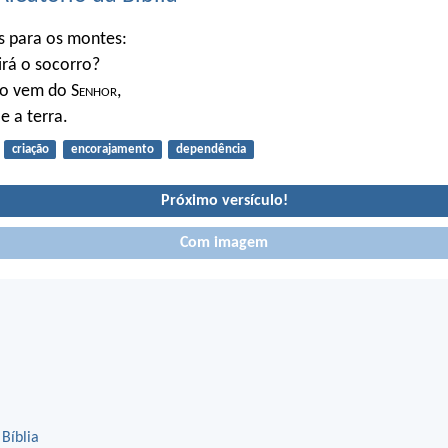
s para os montes:
rá o socorro?
o vem do S
enhor
,
e a terra.
criação
encorajamento
dependência
Próximo versículo!
Com imagem
 Bíblia