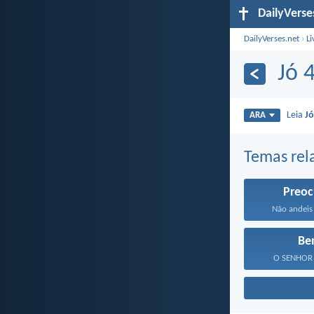
DailyVerse
DailyVerses.net
›
Li
Jó 
Leia
Jó
ARA
Temas rel
Preo
Não andeis 
Be
O SENHOR t