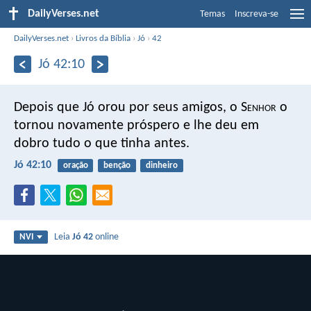
DailyVerses.net
Temas
Inscreva-se
DailyVerses.net
›
Livros da Bíblia
›
Jó
›
42
Jó 42:10
Depois que Jó orou por seus amigos, o S
enhor
o
tornou novamente próspero e lhe deu em
dobro tudo o que tinha antes.
Jó 42:10
oração
benção
dinheiro
Leia
Jó 42
online
NVI