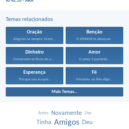
Jó 42:10 - ARA
Temas relacionados
Oração
Benção
Alegrem-se sempre. Orem continuamente...
O SENHOR te abençoe...
Dinheiro
Amor
Conservem-se livres do amor...
O amor é paciente...
Esperança
Fé
‘Porque sou eu que...
Portanto, eu lhes digo...
Mais Temas...
Novamente
Antes
Lhe
Amigos
Tinha
Deu