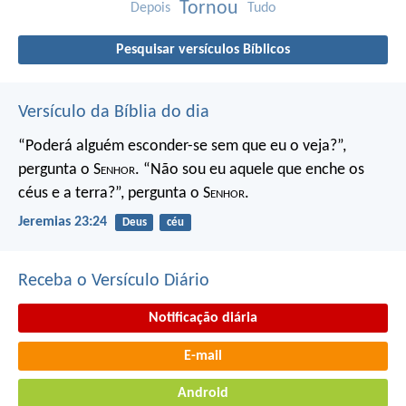
Tornou
Depois
Tudo
Pesquisar versículos Bíblicos
Versículo da Bíblia do dia
“Poderá alguém esconder-se
sem que eu o veja?”,
pergunta o S
enhor
.
“Não sou eu aquele que enche os
céus e a terra?”,
pergunta o S
enhor
.
Jeremias 23:24
Deus
céu
Receba o Versículo Diário
Notificação diária
E-mail
Android