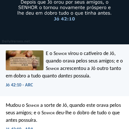
E o S
enhor
virou o cativeiro de Jó,
quando orava pelos seus amigos; e o
S
enhor
acrescentou a Jó outro tanto
em dobro a tudo quanto
dantes
possuía.
Jó 42:10 - ARC
Mudou o S
enhor
a sorte de Jó, quando este orava pelos
seus amigos; e o S
enhor
deu-lhe o dobro de tudo o que
antes possuíra.