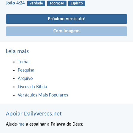
João 4:24
verdade
adoração
Espírito
Próximo versículo!
Com imagem
Leia mais
Temas
Pesquisa
Arquivo
Livros da Bíblia
Versículos Mais Populares
Apoiar DailyVerses.net
Ajude-
me
a espalhar a Palavra de Deus: