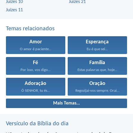
Juízes 10
Juízes 21
Juízes 11
Temas relacionados
Amor
Esperança
O amor é paciente...
Eu é que sei...
Fé
Família
Por isso, vos digo...
Estas palavras que, hoje...
Adoração
Oração
Ó SENHOR, tu és...
Regozijai-vos sempre. Orai sem...
Mais Temas...
Versículo da Bíblia do dia