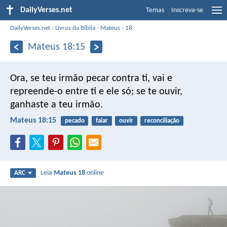
DailyVerses.net
Temas
Inscreva-se
DailyVerses.net
›
Livros da Bíblia
›
Mateus
›
18
Mateus 18:15
Ora, se teu irmão pecar contra ti, vai e
repreende-o entre ti e ele só; se te ouvir,
ganhaste a teu irmão.
Mateus 18:15
pecado
falar
ouvir
reconciliação
Leia
Mateus 18
online
ARC