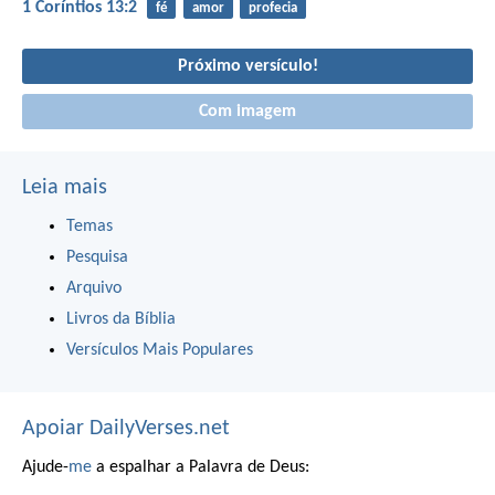
1 Coríntios 13:2
fé
amor
profecia
Próximo versículo!
Com imagem
Leia mais
Temas
Pesquisa
Arquivo
Livros da Bíblia
Versículos Mais Populares
Apoiar DailyVerses.net
Ajude-
me
a espalhar a Palavra de Deus: