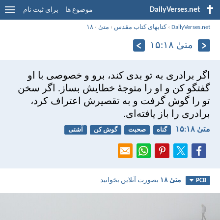
DailyVerses.net
موضوع ها
برای ثبت نام
DailyVerses.net
›
کتابهای کتاب مقدس
›
متی‌ٰ
›
۱۸
متی‌ٰ ۱۸:‏۱۵
اگر برادری به تو بدی كند، برو و خصوصی با او
گفتگو كن و او را متوجهٔ خطايش بساز. اگر سخن
تو را گوش گرفت و به تقصيرش اعتراف كرد،
برادری را باز يافته‌ای.
متی‌ٰ ۱۸:‏۱۵
گناه
صحبت
گوش کن
آشتی
متی‌ٰ ۱۸
بصورت آنلاین بخوانید
PCB