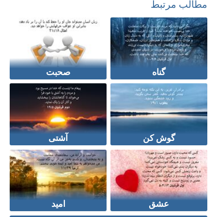
مطالب مرتبط
گناه
صحبت
گوش کن
آشتی
عشق
امید