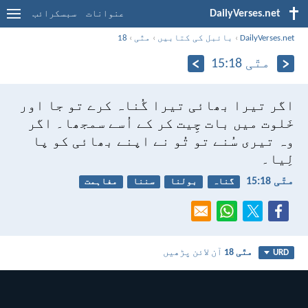
DailyVerses.net
عنوانات
سبسکرائب
DailyVerses.net
›
بائبل کی کتابیں
›
متّی
›
18
متّی 18:‏15
اگر تیرا بھائی تیرا گُناہ کرے تو جا اور
خَلوت میں بات چِیت کر کے اُسے سمجھا۔ اگر
وہ تیری سُنے تو تُو نے اپنے بھائی کو پا
لِیا۔
متّی 18:‏15
گناہ
بولنا
سننا
مفاہمت
متّی 18
آن لائن پڑھیں
URD