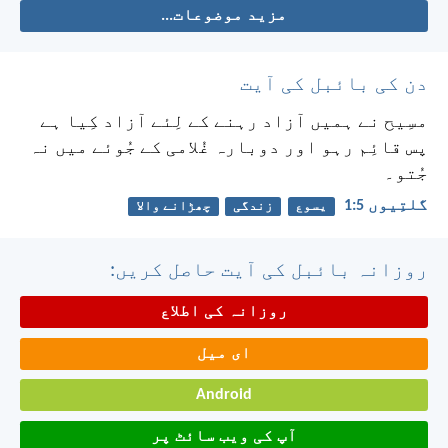
مزید موضوعات...
دن کی بائبل کی آیت
مسِیح نے ہمیں آزاد رہنے کے لِئے آزاد کِیا ہے
پس قائِم رہو اور دوبارہ غُلامی کے جُوئے میں نہ
جُتو۔
گلتِیوں 5:‏1
یسوع
زندگی
چھڑانے والا
روزانہ بائبل کی آیت حاصل کریں:
روزانہ کی اطلاع
ای میل
Android
آپ کی ویب سائٹ پر