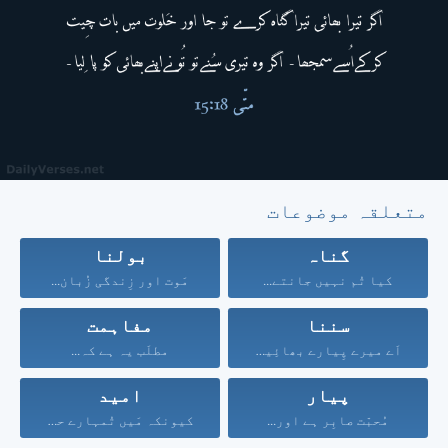
متعلقہ موضوعات
گناہ
بولنا
کیا تُم نہیں جانتے...
مَوت اور زِندگی زُبان...
سننا
مفاہمت
اَے میرے پِیارے بھائِیو!...
مطلَب یہ ہے کہ...
پیار
امید
مُحبّت صابِر ہے اور...
کیونکہ مَیں تُمہارے حق...