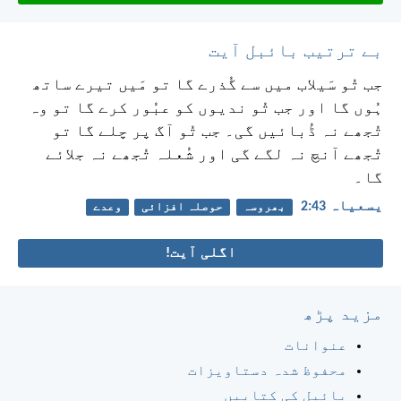
بے ترتیب بائبل آیت
جب تُو سَیلاب میں سے گُذرے گا تو مَیں تیرے ساتھ
ہُوں گا
اور جب تُو ندیوں کو عبُور کرے گا تو وہ
تُجھے نہ ڈُبائیں گی۔
جب تُو آگ پر چلے گا تو
تُجھے آنچ نہ لگے گی اور شُعلہ تُجھے نہ جلائے
گا۔
یسعیاہ 43:‏2
بھروسہ
حوصلہ افزائی
وعدے
اگلی آیت!
مزید پڑھ
عنوانات
محفوظ شدہ دستاویزات
بائبل کی کتابیں