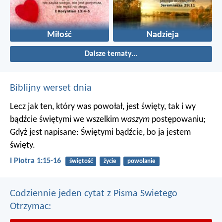
Miłość
Nadzieja
Dalsze tematy...
Biblijny werset dnia
Lecz jak ten, który was powołał, jest święty, tak i wy
bądźcie świętymi we wszelkim
waszym
postępowaniu;
Gdyż jest napisane: Świętymi bądźcie, bo ja jestem
święty.
I Piotra 1:15-16
świętość
życie
powołanie
Codziennie jeden cytat z Pisma Swietego
Otrzymac: