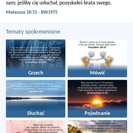
sam; jeśliby cię usłuchał, pozyskałeś brata swego.
Mateusza 18:15 - BW1975
Tematy spokrewnione
Grzech
Mówić
Słuchać
Pojednanie