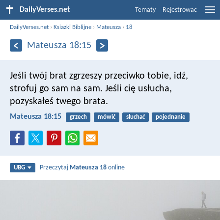
DailyVerses.net
Tematy
Rejestrowac
DailyVerses.net
›
Ksiazki Biblijne
›
Mateusza
›
18
Mateusza 18:15
Jeśli twój brat zgrzeszy przeciwko tobie, idź,
strofuj go sam na sam. Jeśli cię usłucha,
pozyskałeś twego brata.
Mateusza 18:15
grzech
mówić
słuchać
pojednanie
Przeczytaj
Mateusza 18
online
UBG