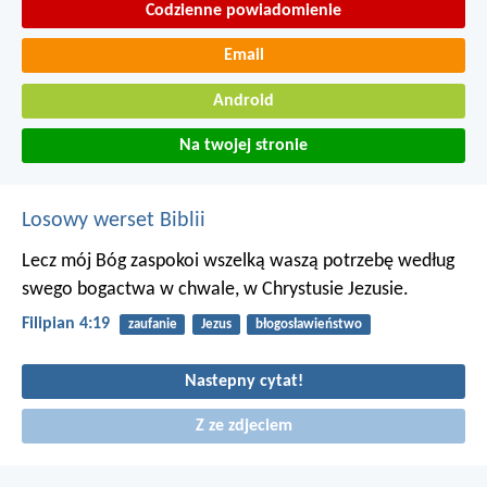
Codzienne powiadomienie
Email
Android
Na twojej stronie
Losowy werset Biblii
Lecz mój Bóg zaspokoi wszelką waszą potrzebę według
swego bogactwa w chwale, w Chrystusie Jezusie.
Filipian 4:19
zaufanie
Jezus
błogosławieństwo
Nastepny cytat!
Z ze zdjeciem