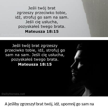
A jeśliby zgrzeszył brat twój, idź, upomnij go sam na