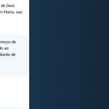
 de Davi,
om Maria, sua
ereços de
do ao
diante de