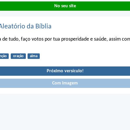
No seu site
Aleatório da Bíblia
de tudo, faço votos por tua prosperidade e saúde, assim co
nção
oração
alma
Próximo versículo!
Com imagem