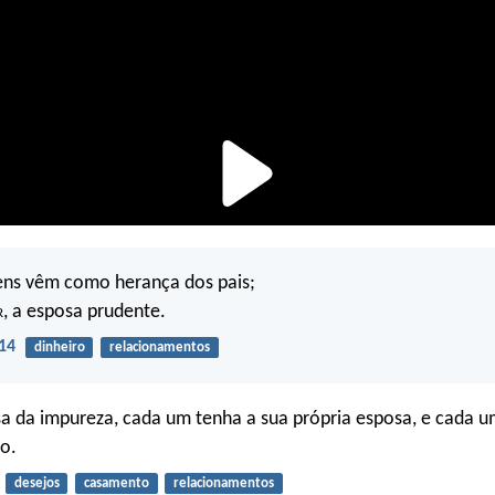
bens vêm como herança dos pais;
r
, a esposa prudente.
14
dinheiro
relacionamentos
a da impureza, cada um tenha a sua própria esposa, e cada u
o.
desejos
casamento
relacionamentos