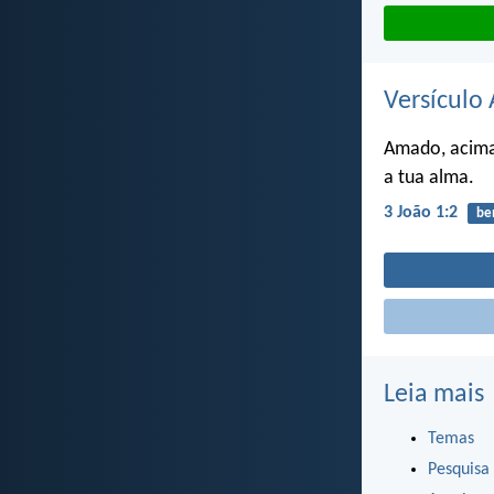
Versículo 
Amado, acima 
a tua alma.
3 João 1:2
be
Leia mais
Temas
Pesquisa