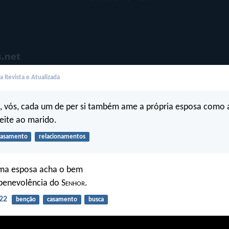
 Revista e Atualizada
, vós, cada um de per si também ame a própria esposa como 
eite ao marido.
casamento
relacionamentos
ma esposa acha o bem
benevolência do S
enhor
.
22
benção
casamento
busca