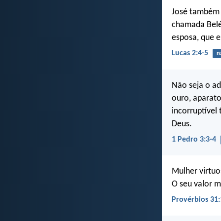
José também s
chamada Belém
esposa, que e
Lucas 2:4-5
n
Não seja o ad
ouro, aparato
incorruptível
Deus.
1 Pedro 3:3-4
Mulher virtu
O seu valor m
Provérbios 31: