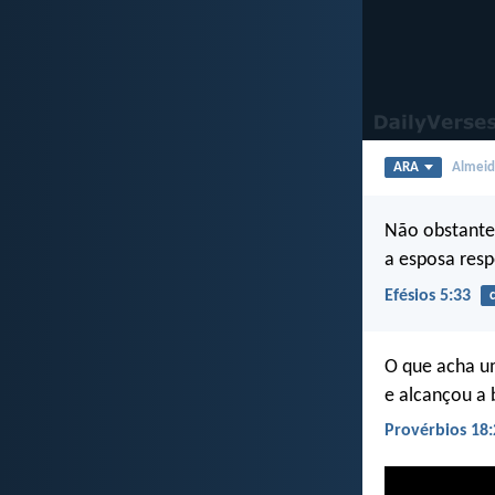
ARA
Almeida
Não obstante
a esposa resp
Efésios 5:33
O que acha u
e alcançou a 
Provérbios 18: