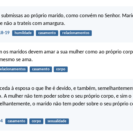
e submissas ao próprio marido, como convém no Senhor. Mari
e não a trateis com amargura.
18-19
humildade
casamento
relacionamentos
 os maridos devem amar a sua mulher como ao próprio cor
i mesmo se ama.
relacionamentos
casamento
corpo
ceda à esposa o que lhe é devido, e também, semelhantement
. A mulher não tem poder sobre o seu próprio corpo, e sim o
lhantemente, o marido não tem poder sobre o seu próprio co
-4
casamento
corpo
sexualidade