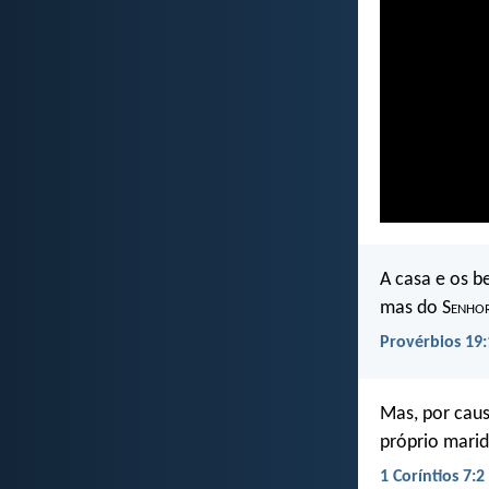
A casa e os 
mas do S
enho
Provérbios 19:
Mas, por caus
próprio marid
1 Coríntios 7:2