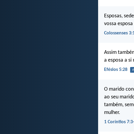
Esposas, sed
vossa esposa 
Colossenses 3:
Assim também
a esposa a s
Efésios 5:28
O marido con
ao seu marido
também, seme
mulher.
1 Coríntios 7:3