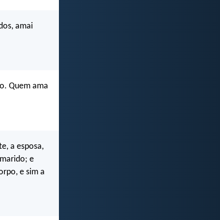
dos, amai
po. Quem ama
e, a esposa,
 marido; e
rpo, e sim a