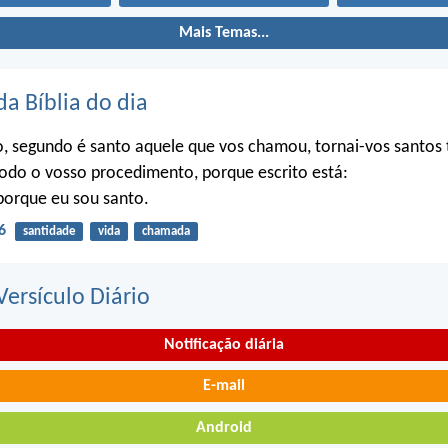
Mais Temas...
da Bíblia do dia
o, segundo é santo aquele que vos chamou, tornai-vos santo
do o vosso procedimento, porque escrito está:
porque eu sou santo.
6
santidade
vida
chamada
ersículo Diário
Notificação diária
E-mail
Android