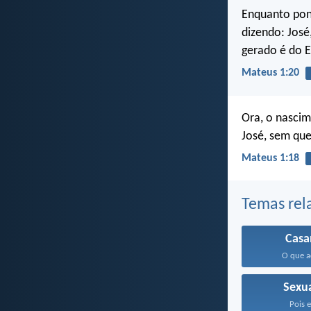
Enquanto pond
dizendo: José
gerado é do E
Mateus 1:20
Ora, o nascim
José, sem que
Mateus 1:18
Temas rel
Cas
O que a
Sexu
Pois e