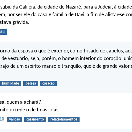
ubiu da Galileia, da cidade de Nazaré, para a Judeia, à cidade
, por ser ele da casa e família de Davi, a fim de alistar-se c
stava grávida.
atal
orno da esposa o que é exterior, como frisado de cabelos, ad
 de vestuário; seja, porém, o homem interior do coração, uni
 trajo de um espírito manso e tranquilo, que é de grande valor 
humildade
beleza
coração
osa, quem a achará?
uito excede o de finas joias.
10
valioso
casamento
relacionamentos