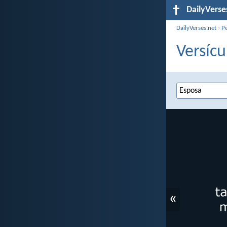
DailyVerse
DailyVerses.net
›
P
Versícu
«