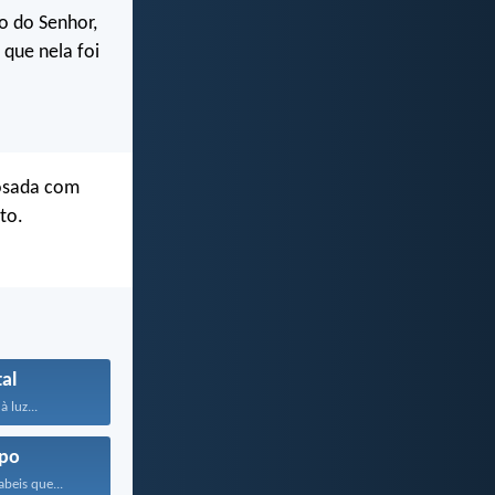
o do Senhor,
 que nela foi
posada com
to.
al
à luz...
po
beis que...