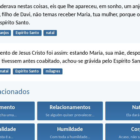
erava nestas coisas, eis que lhe apareceu, em sonho, um anj
, filho de Davi, não temas receber Maria, tua mulher, porque o
spírito Santo.
anjos
Espírito Santo
natal
ento de Jesus Cristo foi assim: estando Maria, sua mãe, des
 tivessem antes coabitado, achou-se grávida pelo Espírito San
natal
Espírito Santo
milagres
acionados
amento
Relacionamentos
Nat
cha uma...
Se alguém quiser prevalecer...
Ela dará 
alidade
Humildade
Cor
sta é a...
Com toda a humildade...
Acaso, não sa