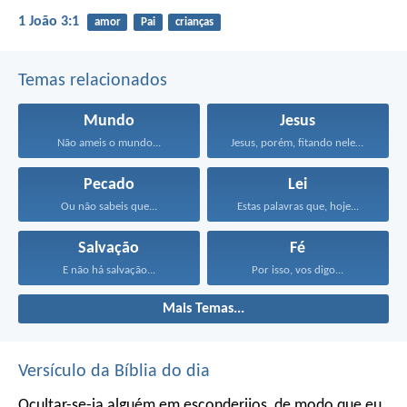
1 João 3:1
amor
Pai
crianças
Temas relacionados
Mundo
Jesus
Não ameis o mundo...
Jesus, porém, fitando neles...
Pecado
Lei
Ou não sabeis que...
Estas palavras que, hoje...
Salvação
Fé
E não há salvação...
Por isso, vos digo...
Mais Temas...
Versículo da Bíblia do dia
Ocultar-se-ia alguém em esconderijos, de modo que eu