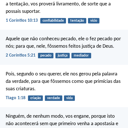
a tentação, vos proverá livramento, de sorte que a
possais suportar.
1 Coríntios 10:13
confiabilidade
tentação
vício
Aquele que não conheceu pecado, ele o fez pecado por
nós; para que, nele, fôssemos feitos justiça de Deus.
2 Coríntios 5:21
pecado
justiça
mediador
Pois, segundo o seu querer, ele nos gerou pela palavra
da verdade, para que fôssemos como que primícias das
suas criaturas.
Tiago 1:18
criação
verdade
vida
Ninguém, de nenhum modo, vos engane, porque isto
não acontecerá sem que primeiro venha a apostasia e