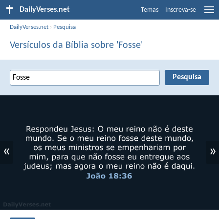
DailyVerses.net
Temas
Inscreva-se
DailyVerses.net
›
Pesquisa
Versículos da Bíblia sobre 'Fosse'
«
»