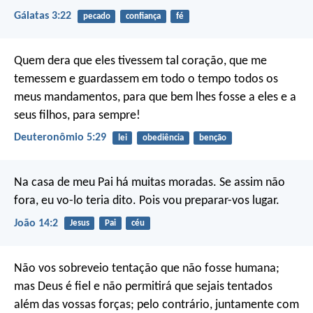
Gálatas 3:22
pecado
confiança
fé
Quem dera que eles tivessem tal coração, que me
temessem e guardassem em todo o tempo todos os
meus mandamentos, para que bem lhes fosse a eles e a
seus filhos, para sempre!
Deuteronômio 5:29
lei
obediência
benção
Na casa de meu Pai há muitas moradas. Se assim não
fora, eu vo-lo teria dito. Pois vou preparar-vos lugar.
João 14:2
Jesus
Pai
céu
Não vos sobreveio tentação que não fosse humana;
mas Deus é fiel e não permitirá que sejais tentados
além das vossas forças; pelo contrário, juntamente com