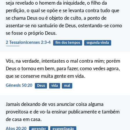
seja revelado o homem da iniquidade, o filho da
perdição, o qual se opõe e se levanta contra tudo que
se chama Deus ou é objeto de culto, a ponto de
assentar-se no santuário de Deus, ostentando-se como
se fosse o próprio Deus.
2 Tessalonicenses 2:3-4
fim dos tempos
segunda vinda
ídolos
Vós, na verdade, intentastes o mal contra mim; porém
Deus o tornou em bem, para fazer, como vedes agora,
que se conserve muita gente em vida.
Gênesis 50:20
Deus
vida
mal
Jamais deixando de vos anunciar coisa alguma
proveitosa e de vo-la ensinar publicamente e também
de casa em casa.
Atos 20:20
aprender
evangelização