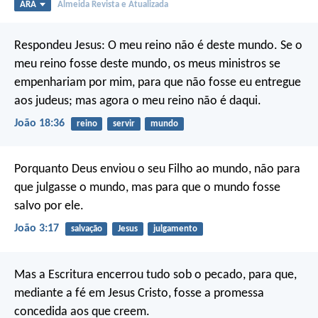
ARA
Almeida Revista e Atualizada
Respondeu Jesus: O meu reino não é deste mundo. Se o
meu reino fosse deste mundo, os meus ministros se
empenhariam por mim, para que não fosse eu entregue
aos judeus; mas agora o meu reino não é daqui.
João 18:36
reino
servir
mundo
Porquanto Deus enviou o seu Filho ao mundo, não para
que julgasse o mundo, mas para que o mundo fosse
salvo por ele.
João 3:17
salvação
Jesus
julgamento
Mas a Escritura encerrou tudo sob o pecado, para que,
mediante a fé em Jesus Cristo, fosse a promessa
concedida aos que creem.