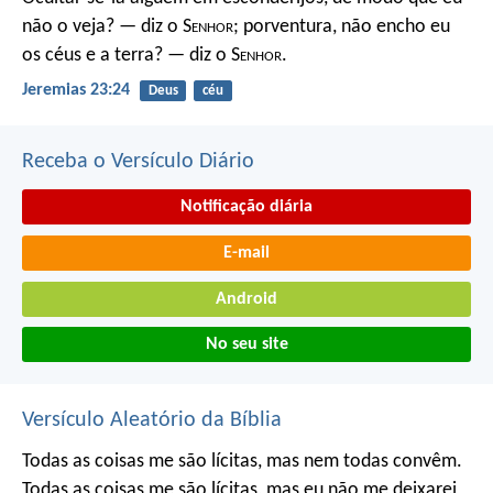
não o veja? — diz o S
enhor
; porventura, não encho eu
os céus e a terra? — diz o S
enhor
.
Jeremias 23:24
Deus
céu
Receba o Versículo Diário
Notificação diária
E-mail
Android
No seu site
Versículo Aleatório da Bíblia
Todas as coisas me são lícitas, mas nem todas convêm.
Todas as coisas me são lícitas, mas eu não me deixarei