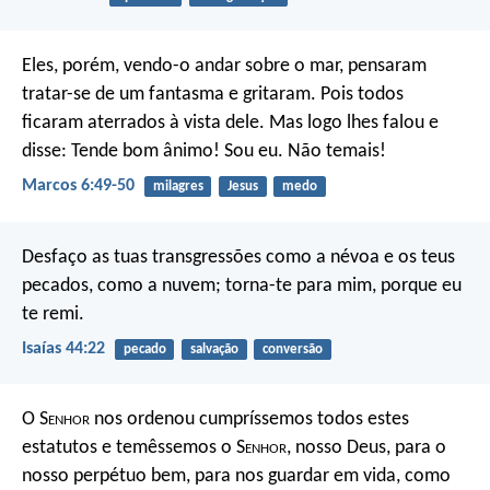
Eles, porém, vendo-o andar sobre o mar, pensaram
tratar-se de um fantasma e gritaram. Pois todos
ficaram aterrados à vista dele. Mas logo lhes falou e
disse: Tende bom ânimo! Sou eu. Não temais!
Marcos 6:49-50
milagres
Jesus
medo
Desfaço as tuas transgressões como a névoa e os teus
pecados, como a nuvem; torna-te para mim, porque eu
te remi.
Isaías 44:22
pecado
salvação
conversão
O S
enhor
nos ordenou cumpríssemos todos estes
estatutos e temêssemos o S
enhor
, nosso Deus, para o
nosso perpétuo bem, para nos guardar em vida, como