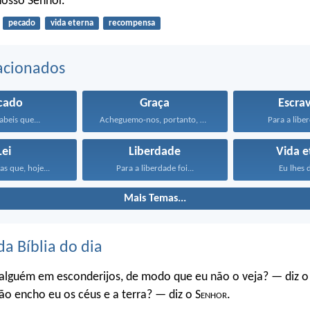
 nosso Senhor.
pecado
vida eterna
recompensa
acionados
cado
Graça
Escra
abeis que...
Acheguemo-nos, portanto, confiadamente, junto...
Para a liber
Lei
Liberdade
Vida e
as que, hoje...
Para a liberdade foi...
Eu lhes d
Mais Temas...
da Bíblia do dia
 alguém em esconderijos, de modo que eu não o veja? — diz o
ão encho eu os céus e a terra? — diz o S
enhor
.