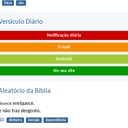
Deus
céu
ersículo Diário
Notificação diária
E-mail
Android
No seu site
Aleatório da Bíblia
S
enhor
enriquece,
le não traz desgosto.
22
dinheiro
benção
dependência