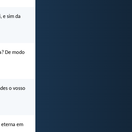
, e sim da
ça? De modo
ndes o vosso
a eterna em