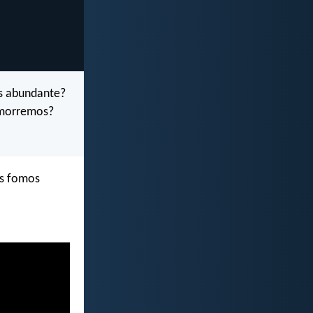
is abundante?
 morremos?
us fomos