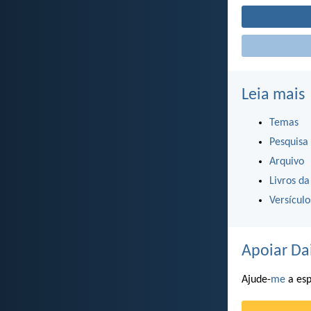
Leia mais
Temas
Pesquisa
Arquivo
Livros da
Versícul
Apoiar Da
Ajude-
me
a esp