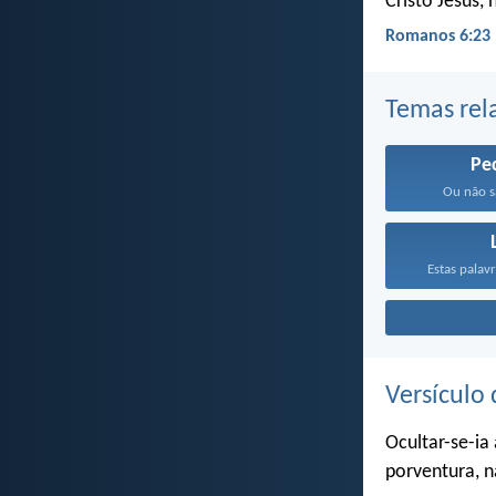
Cristo Jesus,
Romanos 6:23
Temas rel
Pe
Ou não s
Estas palavr
Versículo 
Ocultar-se-ia
porventura, n