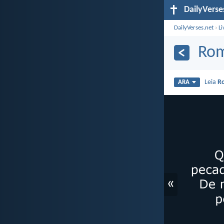
DailyVerse
DailyVerses.net
›
Li
Rom
Leia
R
ARA
«