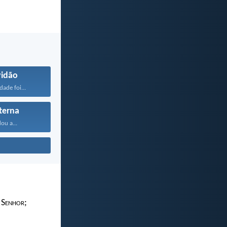
vidão
dade foi...
terna
ou a...
 S
enhor
;