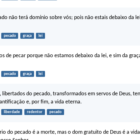
do não terá domínio sobre vós; pois não estais debaixo da lei
pecado
graça
lei
os de pecar porque não estamos debaixo da lei, e sim da gra
pecado
graça
lei
 libertados do pecado, transformados em servos de Deus, te
antificação e, por fim, a vida eterna.
liberdade
redentor
pecado
rio do pecado é a morte, mas o dom gratuito de Deus é a vid