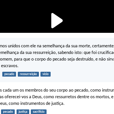
omos unidos com ele na semelhança da sua morte, certamente
elhança da sua ressurreição, sabendo isto: que foi crucific
omem, para que o corpo do pecado seja destruído, e não sir
escravos.
pecado
ressurreição
vício
s cada um os membros do seu corpo ao pecado, como instru
as oferecei-vos a Deus, como ressurretos dentre os mortos, e
eus, como instrumentos de justiça.
pecado
justiça
sacrifício