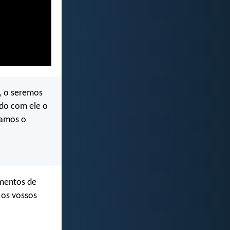
, o seremos
ado com ele o
vamos o
mentos de
 os vossos