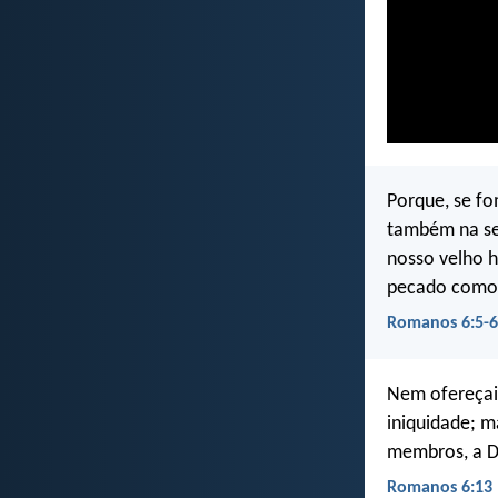
Porque, se f
também na sem
nosso velho h
pecado como 
Romanos 6:5-6
Nem ofereçai
iniquidade; m
membros, a D
Romanos 6:13