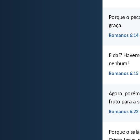
Porque o peca
graça.
Romanos 6:14
E daí? Havem
nenhum!
Romanos 6:15
Agora, porém,
fruto para a s
Romanos 6:22
Porque o salá