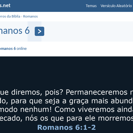
s.net
Temas
Versículo Aleatório
vros da Bíblia
›
Romanos
anos 6
omanos 6
online