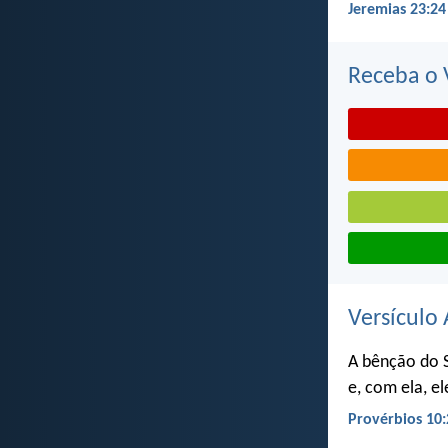
Jeremias 23:24
Receba o V
Versículo 
A bênção do 
e, com ela, e
Provérbios 10: