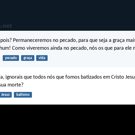
 pois? Permaneceremos no pecado, para que seja a graça ma
um! Como viveremos ainda no pecado, nós os que para ele
pecado
graça
vida
a, ignorais que todos nós que fomos batizados em Cristo Jes
 sua morte?
Jesus
batismo