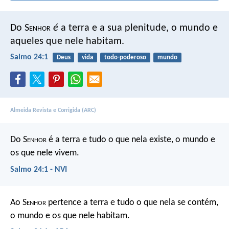
Do S
enhor
é
a terra e a sua plenitude,
o mundo e
aqueles que nele habitam.
Salmo 24:1
Deus
vida
todo-poderoso
mundo
Almeida Revista e Corrigida (ARC)
Do S
enhor
é a terra e tudo o que nela existe,
o mundo e
os que nele vivem.
Salmo 24:1 - NVI
Ao S
enhor
pertence a terra e tudo o que nela se contém,
o mundo e os que nele habitam.