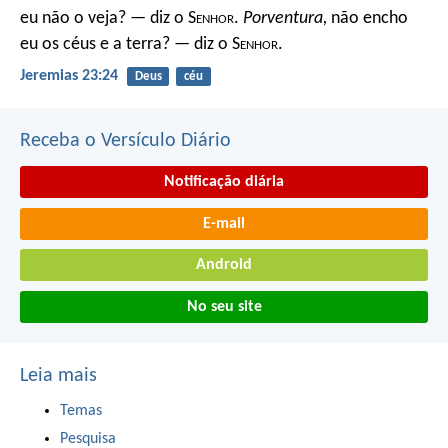
eu não o veja? — diz o S
enhor
.
Porventura,
não encho
eu os céus e a terra? — diz o S
enhor
.
Jeremias 23:24
Deus
céu
Receba o Versículo Diário
Notificação diária
E-mail
Android
No seu site
Leia mais
Temas
Pesquisa