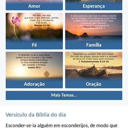
Amor
Esperança
Fé
Família
Adoração
Oração
Mais Temas...
Versículo da Bíblia do dia
Esconder-se-ia alguém em esconderijos, de modo que