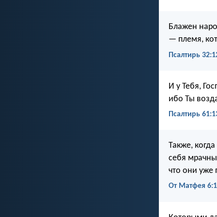
Блажен народ
— племя, ко
Псалтирь 32:1
И у Тебя, Го
ибо Ты возд
Псалтирь 61:1
Также, когда
себя мрачны
что они уже 
От Матфея 6: