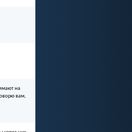
нимают на
говорю вам,