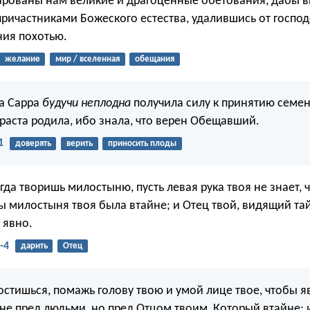
рованы нам великие и драгоценные обетования, дабы в
причастниками Божеского естества, удалившись от госпо
ния похотью.
желание
мир / вселенная
обещания
а Сарра
будучи неплодна
получила силу к принятию семени
раста родила, ибо знала, что верен Обещавший.
1
доверять
верить
приносить плоды
огда творишь милостыню, пусть левая рука твоя не знает, 
бы милостыня твоя была втайне; и Отец твой, видящий та
 явно.
-4
дарить
Отец
постишься, помажь голову твою и умой лице твое, чтобы я
не пред людьми, но пред Отцом твоим, Который втайне; и