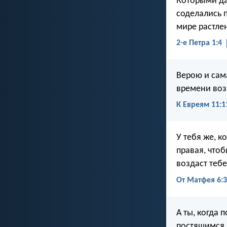
Которыми да
соделались 
мире растле
2-е Петра 1:4
Верою и сам
времени воз
К Евреям 11:1
У тебя же, к
правая, что
воздаст тебе
От Матфея 6:3
А ты, когда 
постящимся 