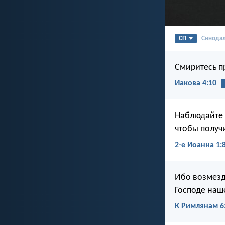
СП
Синода
Смиритесь пр
Иакова 4:10
Наблюдайте з
чтобы получ
2-е Иоанна 1:
Ибо возмезди
Господе наш
К Римлянам 6