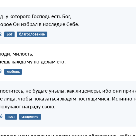
, у которого Господь есть Бог,
торое Он избрал в наследие Себе.
2
Бог
благословение
споди, милость,
аешь каждому по делам его.
3
любовь
 поститесь, не будьте унылы, как лицемеры, ибо они при
е лица, чтобы показаться людям постящимися. Истинно 
получают награду свою.
16
пост
смирение