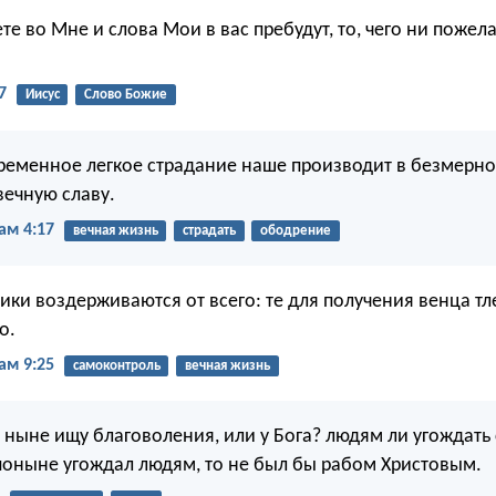
те во Мне и слова Мои в вас пребудут, то, чего ни пожелае
7
Иисус
Слово Божие
ременное легкое страдание наше производит в безмерн
вечную славу.
ам 4:17
вечная жизнь
страдать
ободрение
ики воздерживаются от всего: те для получения венца тл
о.
ам 9:25
самоконтроль
вечная жизнь
я ныне ищу благоволения, или у Бога? людям ли угождать
 поныне угождал людям, то не был бы рабом Христовым.