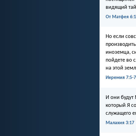
видящий тай
От Матфея 6:1
Но если сов
производить
иноземца, си
пойдете во с
на этой зем
Иеремия 7:5-7
И они будут
который Я со
служащего е
Малахия 3:17