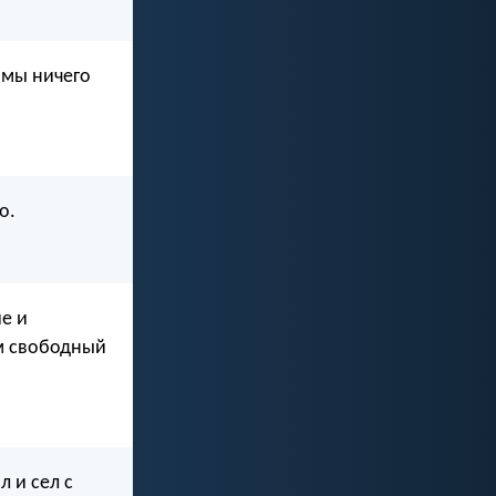
 мы ничего
о.
ие и
ам свободный
 и сел с