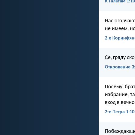
К Галатам 1:10
Нас огорчаю
не имеем, н
2-е Коринфян
Се, гряду ск
Откровение 3
Посему, брат
избрание; та
вход в вечно
2-е Петра 1:10
Побеждающем