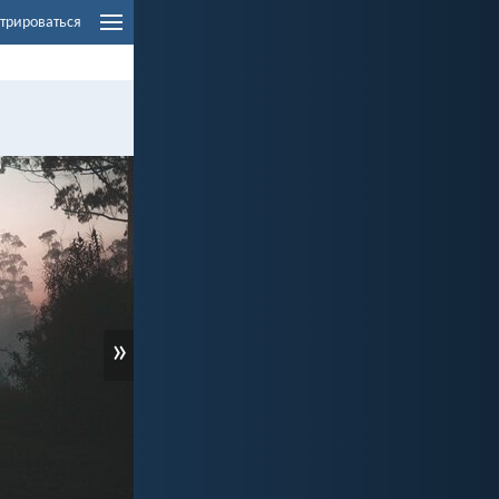
трироваться
»