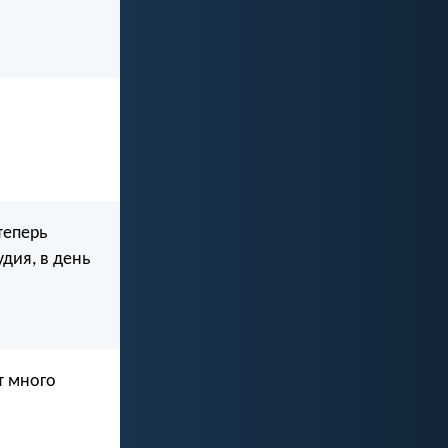
теперь
дия, в день
ит много