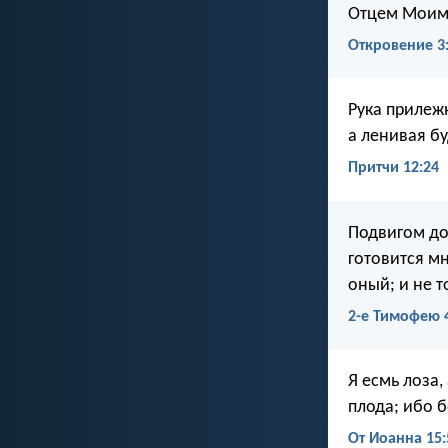
Отцем Моим 
Откровение 3
Рука прилежн
а ленивая бу
Притчи 12:24
Подвигом до
готовится мн
оный; и не т
2-е Тимофею 4
Я есмь лоза,
плода; ибо 
От Иоанна 15: