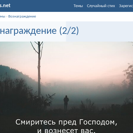
s.net
Темы
Случайный стих
Зарегис
емы
›
Вознаграждение
награждение (2/2)