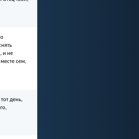
но
снять
, и не
 месте сем,
тот день,
го,