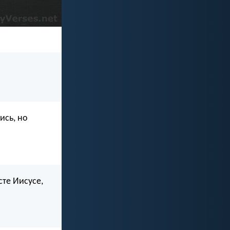
ись, но
сте Иисусе,