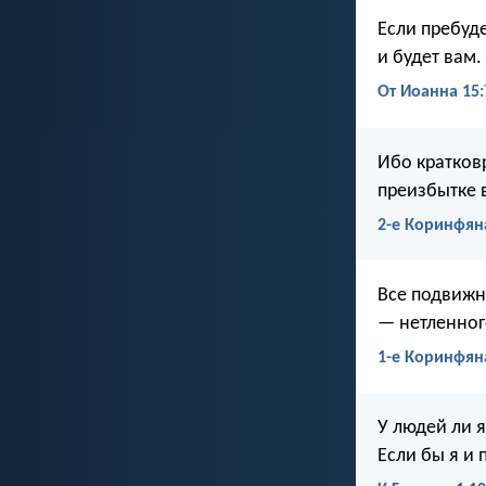
Если пребуде
и будет вам.
От Иоанна 15:
Ибо кратков
преизбытке 
2-е Коринфян
Все подвижн
— нетленног
1-е Коринфян
У людей ли 
Если бы я и