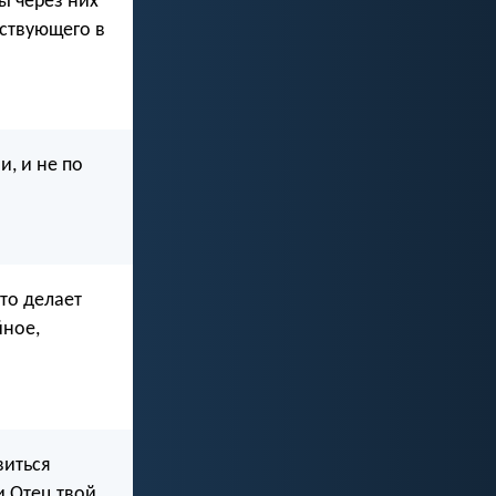
ы через них
дствующего в
, и не по
что делает
йное,
виться
 Отец твой,