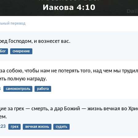
льный перевод
ед Господом, и вознесет вас.
Бог
смирение
а собою, чтобы нам не потерять того, над чем мы трудил
ить полную награду.
8
самоконтроль
работа
е за грех — смерть, а дар Божий — жизнь вечная во Хри
ем.
:23
грех
вечная жизнь
судить