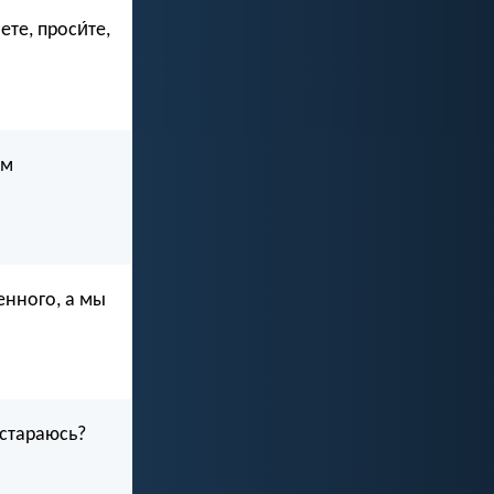
те, проси́те,
ом
енного, а мы
 стараюсь?