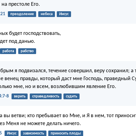
на престоле Его.
:21
преодоление
небеса
Иисус
ых будет господствовать,
дет под данью.
работа
рабство
брым я подвизался, течение совершил, веру сохранил; а 
е венец правды, который даст мне Господь, праведный Су
олько мне, но и всем, возлюбившим явление Его.
:7-8
верить
справедливость
судить
 а вы ветви; кто пребывает во Мне, и Я в нем, тот принос
без Меня не можете делать ничего.
5
Иисус
зависимость
приносить плоды