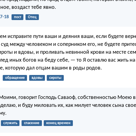
ное, воздаст тебе явно.
7-18
пост
Отец
сем исправите пути ваши и деяния ваши, если будете вер
 суд между человеком и соперником его, не будете прите
роты и вдовы, и проливать невинной крови на месте сем
лед иных богов на беду себе, — то Я оставлю вас жить на
ле, которую дал отцам вашим в роды родов.
обращение
вдовы
сироты
 Моими, говорит Господь Саваоф, собственностью Моею в 
делаю, и буду миловать их, как милует человек сына свое
му.
служить
спасение
конец времен