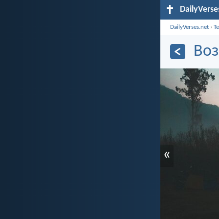
DailyVerse
DailyVerses.net
›
Т
Воз
«