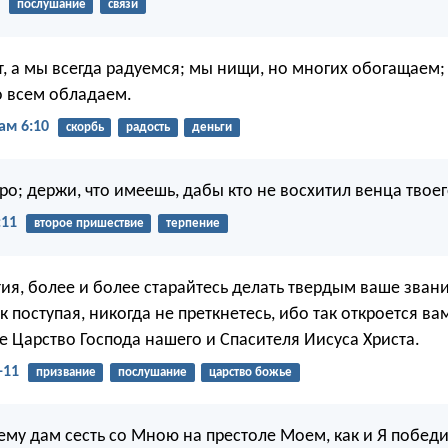
послушание
связи
т, а мы всегда радуемся; мы нищи, но многих обогащаем;
о всем обладаем.
ам 6:10
скорбь
радость
деньги
оро; держи, что имеешь, дабы кто не восхитил венца твоег
:11
второе пришествие
терпение
ия, более и более старайтесь делать твердым ваше зван
к поступая, никогда не преткнетесь, ибо так откроется в
е Царство Господа нашего и Спасителя Иисуса Христа.
-11
призвание
послушание
царство божье
у дам сесть со Мною на престоле Моем, как и Я победил