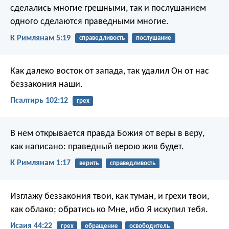
сделались многие грешными, так и послушанием
одного сделаются праведными многие.
К Римлянам 5:19
справедливость
послушание
Как далеко восток от запада,
так удалил Он от нас
беззакония наши.
Псалтирь 102:12
грех
В нем открывается правда Божия от веры в веру,
как написано: праведный верою жив будет.
К Римлянам 1:17
верить
справедливость
Изглажу беззакония твои, как туман,
и грехи твои,
как облако;
обратись ко Мне,
ибо Я искупил тебя.
Исаия 44:22
грех
обращение
освободитель