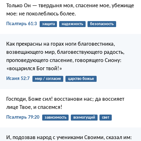
Только Он — твердыня моя, спасение мое,
убежище
мое: не поколеблюсь более.
Псалтирь 61:3
защита
надежность
безопасность
Как прекрасны на горах
ноги благовестника,
возвещающего мир,
благовествующего радость,
проповедующего спасение,
говорящего Сиону:
«воцарился Бог твой!»
Исаия 52:7
мир / согласие
царство божье
Господи, Боже сил! восстанови нас;
да воссияет
лице Твое, и спасемся!
Псалтирь 79:20
зависимость
всемогущий
свет
И, подозвав народ с учениками Своими, сказал им: