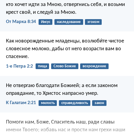
кто хочет идти за Мною, отвергнись себя, и возьми
крест свой, и следуй за Мною.
От Марка 8:34
Иисус
наследование
эгоизм
Как новорожденные младенцы, возлюби́те чистое
словесное молоко, дабы от него возрасти вам во
спасение.
1-е Петра 2:2
пища
Слово Божие
возрождение
Не отвергаю благодати Божией; а если законом
оправдание, то Христос напрасно умер.
К Галатам 2:21
милость
справедливость
закон
Помоги нам, Боже, Спаситель наш,
ради славы
имени Твоего;
избавь нас и прости нам грехи наши