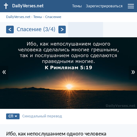
DailyVerses.net
Темы
Зарегистрироваться
DailyVerses.net
›
Темы
›
Спасение
Спасение (3/4)
«
»
СП
Синодальный перевод
Ибо,
как непослушанием одного человека