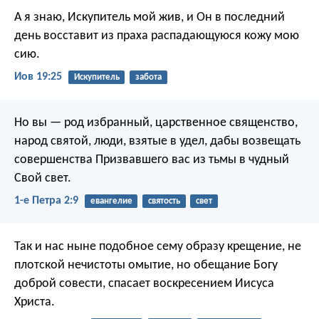
А я знаю, Искупитель мой жив,
и Он в последний
день восставит из праха распадающуюся кожу мою
сию.
Иов 19:25
Искупитель
забота
Но вы — род избранный, царственное священство,
народ святой, люди, взятые в удел, дабы возвещать
совершенства Призвавшего вас из тьмы в чудный
Свой свет.
1-е Петра 2:9
евангелие
святость
свет
Так и нас ныне подобное сему образу крещение, не
плотской нечистоты омытие, но обещание Богу
доброй совести, спасает воскресением Иисуса
Христа.