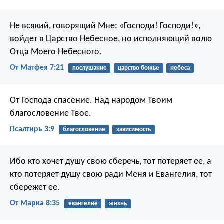
Не всякий, говорящий Мне: «Господи! Господи!»,
войдет в Царство Небесное, но исполняющий волю
Отца Моего Небесного.
От Матфея 7:21
послушание
царство божье
небеса
От Господа спасение.
Над народом Твоим
благословение Твое.
Псалтирь 3:9
благословение
зависимость
Ибо кто хочет душу свою сберечь, тот потеряет ее, а
кто потеряет душу свою ради Меня и Евангелия, тот
сбережет ее.
От Марка 8:35
евангелие
жизнь