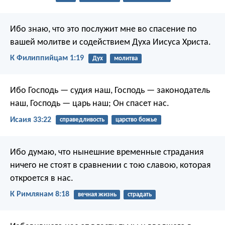
Ибо знаю, что это послужит мне во спасение по
вашей молитве и содействием Духа Иисуса Христа.
К Филиппийцам 1:19
Дух
молитва
Ибо Господь — судия наш,
Господь — законодатель
наш,
Господь — царь наш;
Он спасет нас.
Исаия 33:22
справедливость
царство божье
Ибо думаю, что нынешние временные страдания
ничего не стоят в сравнении с тою славою, которая
откроется в нас.
К Римлянам 8:18
вечная жизнь
страдать