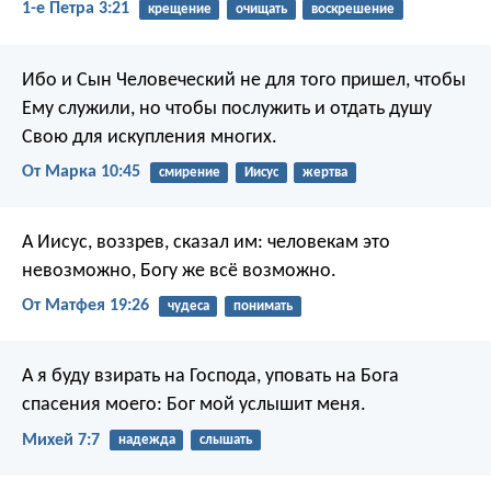
1-е Петра 3:21
крещение
очищать
воскрешение
Ибо и Сын Человеческий не для того пришел, чтобы
Ему служили, но чтобы послужить и отдать душу
Свою для искупления многих.
От Марка 10:45
смирение
Иисус
жертва
А Иисус, воззрев, сказал им: человекам это
невозможно, Богу же всё возможно.
От Матфея 19:26
чудеса
понимать
А я буду взирать на Господа,
уповать на Бога
спасения моего:
Бог мой услышит меня.
Михей 7:7
надежда
слышать