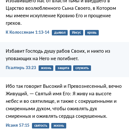
Избавившего нас от власти тьмы и введшего в
Царство возлюбленного Сына Своего, в Котором
мы имеем искупление Кровию Его и прощение
грехов.
К Колоссянам 1:13-14
дьявол
Иисус
кровь
Избавит Господь душу рабов Своих,
и никто из
уповающих на Него не погибнет.
Псалтирь 33:23
жизнь
защита
служить
Ибо так говорит Высокий и Превознесенный,
вечно
Живущий, — Святый имя Его:
Я живу на высоте
небес
и во святилище,
и также с сокрушенными и
смиренными духом,
чтобы оживлять дух
смиренных
и оживлять сердца сокрушенных.
Исаия 57:15
святость
жизнь