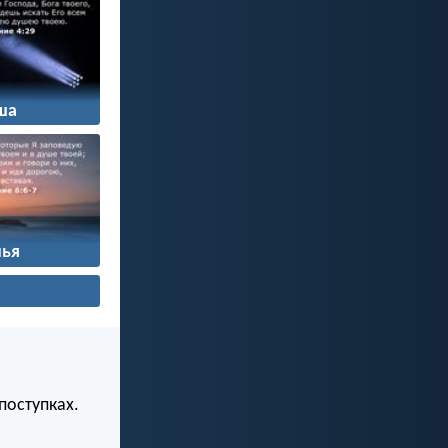
ша
ья
поступках.