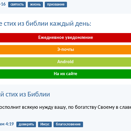
-16
святость
жизнь
призвание
е стих из библии каждый день:
Ежедневное уведомление
Э-почты
Android
На их сайте
й стих из Библии
осполнит всякую нужду вашу, по богатству Своему в слав
м 4:19
доверять
Иисус
благословение