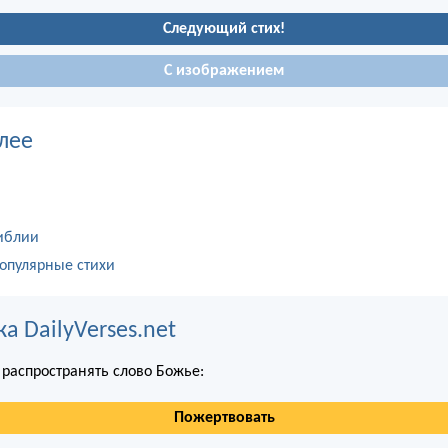
Следующий стих!
С изображением
лее
иблии
опулярные стихи
 DailyVerses.net
распространять слово Божье:
Пожертвовать