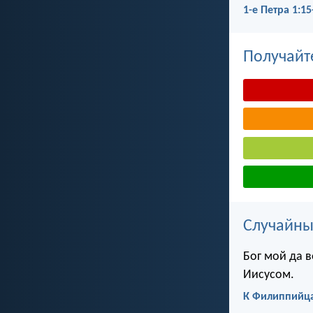
1-е Петра 1:15
Получайт
Случайны
Бог мой да в
Иисусом.
К Филиппийца