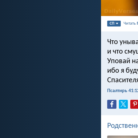
Читать
СП
Что уныв
и что см
Уповай на
ибо я буд
Спасителя
Псалтирь 41:1
Родствен