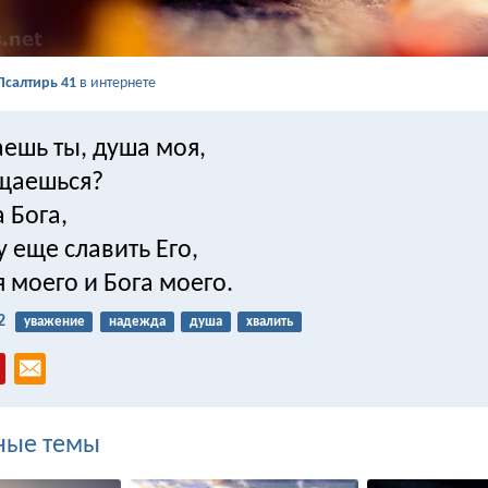
Псалтирь 41
в интернете
аешь ты, душа моя,
ущаешься?
 Бога,
у еще славить Его,
 моего и Бога моего.
2
уважение
надежда
душа
хвалить
ные темы