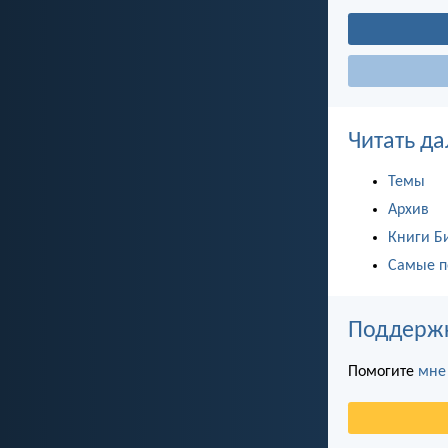
Читать да
Темы
Архив
Книги Б
Самые п
Поддержка
Помогите
мне