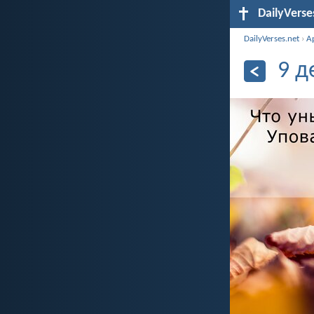
DailyVerse
DailyVerses.net
›
А
9 д