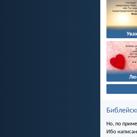
Ува
Лю
Библейск
Но, по приме
Ибо написано