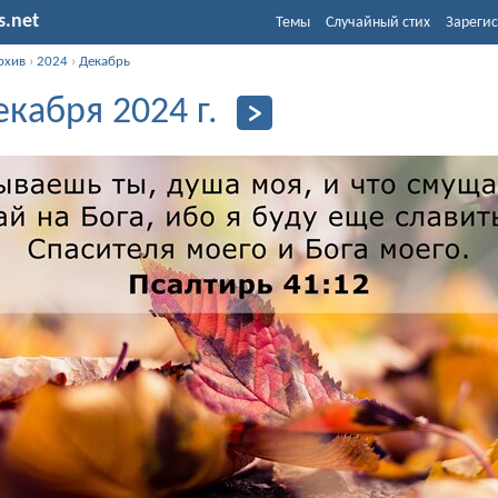
s.net
Темы
Случайный стих
Зарегис
рхив
›
2024
›
Декабрь
екабря 2024 г.