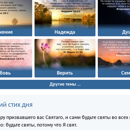
жение
Надежда
Ду
бовь
Верить
Сем
Другие темы ...
ий стих дня
ру призвавшего вас Святаго, и сами будьте святы во всех 
: будьте святы, потому что Я свят.