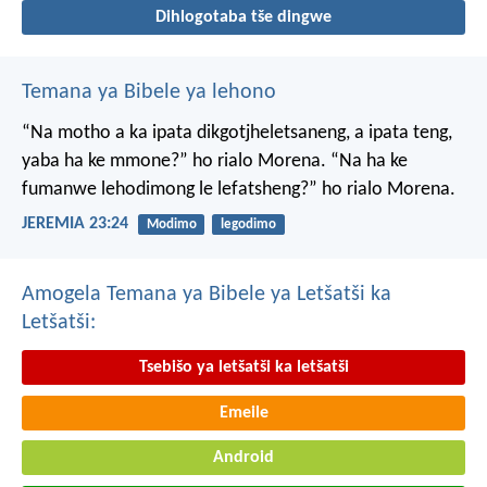
Dihlogotaba tše dingwe
Temana ya Bibele ya lehono
“Na motho a ka ipata
dikgotjheletsaneng,
a ipata teng,
yaba ha ke mmone?”
ho rialo Morena.
“Na ha ke
fumanwe
lehodimong le lefatsheng?”
ho rialo Morena.
JEREMIA 23:24
Modimo
legodimo
Amogela Temana ya Bibele ya Letšatši ka
Letšatši:
Tsebišo ya letšatši ka letšatši
Emeile
Android