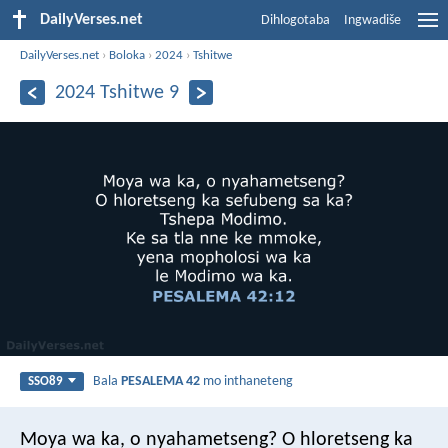
DailyVerses.net
Dihlogotaba
Ingwadiše
DailyVerses.net
›
Boloka
›
2024
›
Tshitwe
2024 Tshitwe 9
Bala
PESALEMA 42
mo inthaneteng
SSO89
Moya wa ka, o nyahametseng?
O hloretseng ka