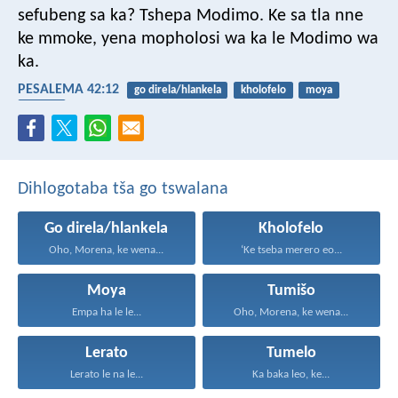
sefubeng sa ka?
Tshepa Modimo.
Ke sa tla nne
ke mmoke,
yena mopholosi wa ka
le Modimo wa
ka.
PESALEMA 42:12
go direla/hlankela
kholofelo
moya
tumišo
Dihlogotaba tša go tswalana
Go direla/hlankela
Kholofelo
Oho, Morena, ke wena...
‘Ke tseba merero eo...
Moya
Tumišo
Empa ha le le...
Oho, Morena, ke wena...
Lerato
Tumelo
Lerato le na le...
Ka baka leo, ke...