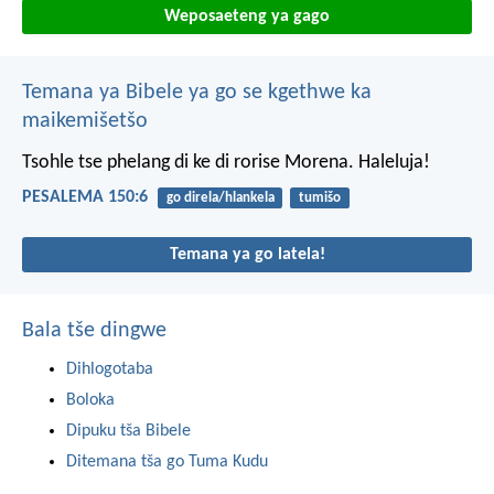
Weposaeteng ya gago
Temana ya Bibele ya go se kgethwe ka
maikemišetšo
Tsohle tse phelang
di ke di rorise Morena.
Haleluja!
PESALEMA 150:6
go direla/hlankela
tumišo
Temana ya go latela!
Bala tše dingwe
Dihlogotaba
Boloka
Dipuku tša Bibele
Ditemana tša go Tuma Kudu