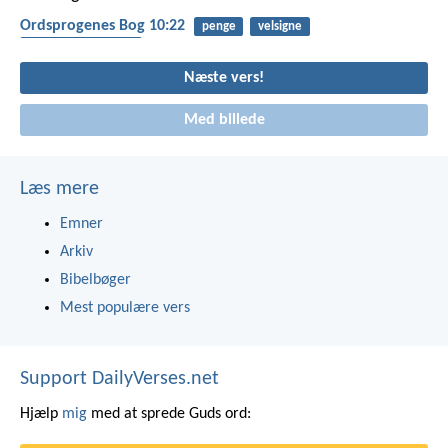
Ordsprogenes Bog 10:22
penge
velsigne
afhængighed af gud
Næste vers!
Med billede
Læs mere
Emner
Arkiv
Bibelbøger
Mest populære vers
Support DailyVerses.net
Hjælp
mig
med at sprede Guds ord: