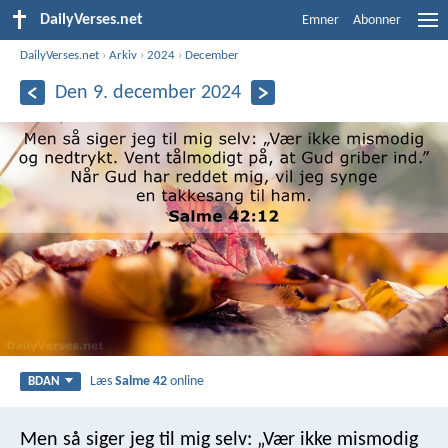
DailyVerses.net
Emner
Abonner
DailyVerses.net
›
Arkiv
›
2024
›
December
Den 9. december 2024
Læs
Salme 42
online
BDAN
Men så siger jeg til mig selv:
„Vær ikke mismodig