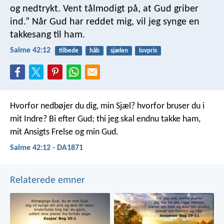
og nedtrykt.
Vent tålmodigt på, at Gud griber
ind.”
Når Gud har reddet mig,
vil jeg synge en
takkesang til ham.
Salme 42:12
tilbede
håb
sjælen
lovpris
Hvorfor nedbøjer du dig, min Sjæl?
hvorfor bruser du i
mit Indre?
Bi efter Gud; thi jeg skal endnu takke ham,
mit Ansigts Frelse og min Gud.
Salme 42:12 - DA1871
Relaterede emner