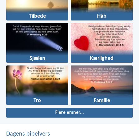
Tilbede
Håb
Sjælen
Kærlighed
Tro
Familie
Flere emner...
Dagens bibelvers