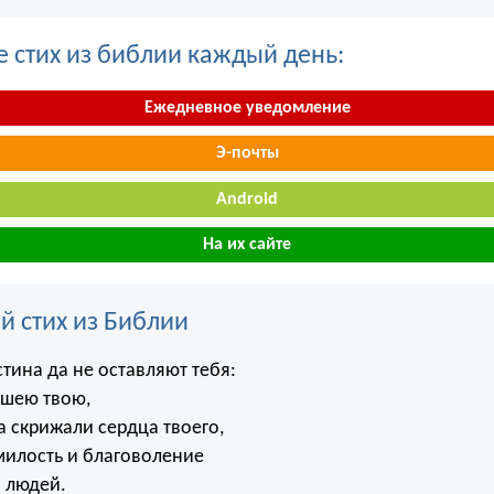
е стих из библии каждый день:
Ежедневное уведомление
Э-почты
Android
На их сайте
й стих из Библии
тина да не оставляют тебя:
 шею твою,
а скрижали сердца твоего,
милость и благоволение
и людей.