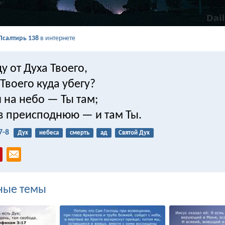
Псалтирь 138
в интернете
у от Духа Твоего,
 Твоего куда убегу?
 на небо — Ты там;
 в преисподнюю — и там Ты.
7-8
Дух
небеса
смерть
ад
Святой Дух
ные темы