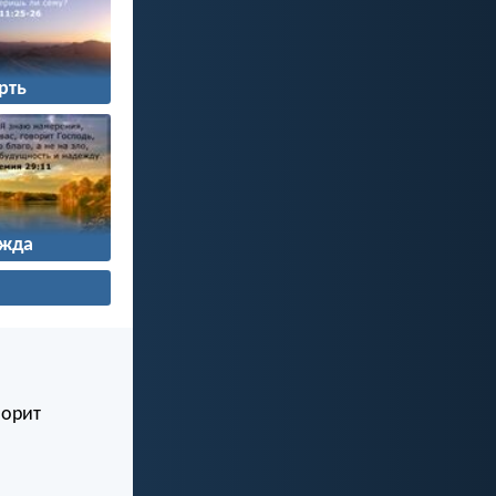
рть
жда
ворит