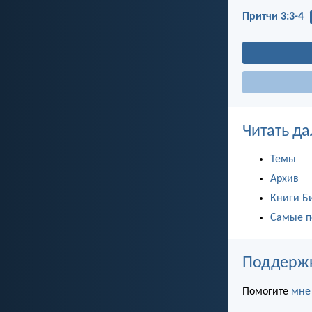
Притчи 3:3-4
Читать да
Темы
Архив
Книги Б
Самые п
Поддержка
Помогите
мне