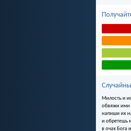
Получайт
Случайны
Милость и ис
обвяжи ими
напиши их н
и обретешь 
в очах Бога 