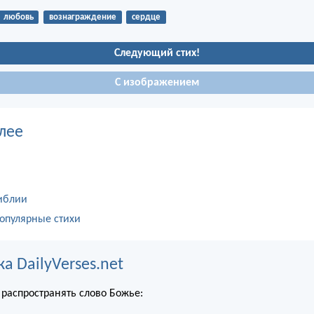
любовь
вознаграждение
сердце
Следующий стих!
С изображением
лее
иблии
опулярные стихи
 DailyVerses.net
распространять слово Божье: