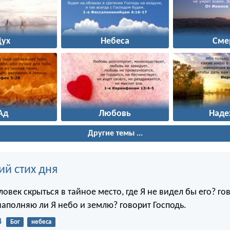
Дух
Небеса
Сме
Ад
Любовь
Наде
Другие темы ...
ий стих дня
овек скрыться в тайное место, где Я не видел бы его? го
наполняю ли Я небо и землю? говорит Господь.
4
Бог
небеса