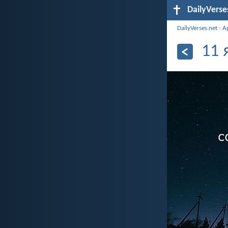
DailyVerse
DailyVerses.net
›
А
11 