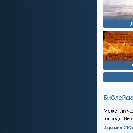
Библейск
Может ли чел
Господь. Не 
Иеремия 23:2