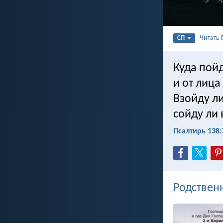
Читать
СП
Куда пойд
и от лица
Взойду ли
сойду ли
Псалтирь 138:
Родствен