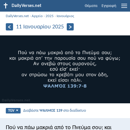
DailyVerses.net
Θέματα
Εγγραφή
DailyVerses.net
›
Αρχείο
›
2025
›
Ιανουάριος
11 Ιανουαρίου 2025
Διαβάστε
ΨΑΛΜΌΣ 139
στο διαδίκτυο
TGV
Πού να πάω μακριά από το Πνεύμα σου;
και