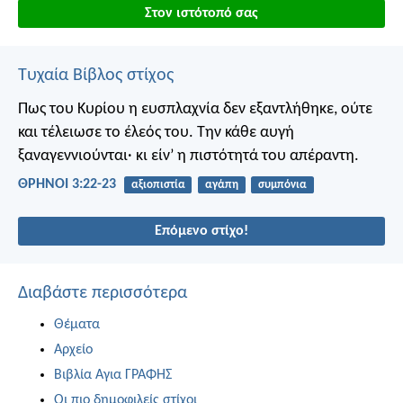
Στον ιστότοπό σας
Τυχαία Βίβλος στίχος
Πως του Κυρίου η ευσπλαχνία δεν εξαντλήθηκε,
ούτε
και τέλειωσε το έλεός του.
Την κάθε αυγή
ξαναγεννιούνται·
κι είν’ η πιστότητά του απέραντη.
ΘΡΗΝΟΙ 3:22-23
αξιοπιστία
αγάπη
συμπόνια
Επόμενο στίχο!
Διαβάστε περισσότερα
Θέματα
Αρχείο
Βιβλία Αγια ΓΡΑΦΗΣ
Οι πιο δημοφιλείς στίχοι