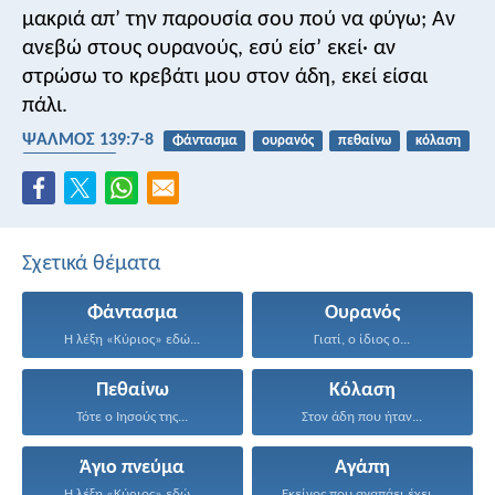
μακριά απ’ την παρουσία σου πού να φύγω;
Αν
ανεβώ στους ουρανούς,
εσύ είσ’ εκεί·
αν
στρώσω το κρεβάτι μου στον άδη,
εκεί είσαι
πάλι.
ΨΑΛΜΌΣ 139:7-8
Φάντασμα
ουρανός
πεθαίνω
κόλαση
Άγιο πνεύμα
Σχετικά θέματα
Φάντασμα
Ουρανός
Η λέξη «Κύριος» εδώ...
Γιατί, ο ίδιος ο...
Πεθαίνω
Κόλαση
Τότε ο Ιησούς της...
Στον άδη που ήταν...
Άγιο πνεύμα
Αγάπη
Η λέξη «Κύριος» εδώ...
Εκείνος που αγαπάει έχει...