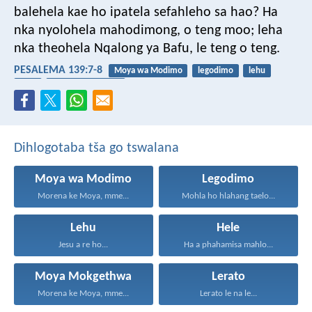
balehela kae
ho ipatela sefahleho sa hao?
Ha
nka nyolohela mahodimong,
o teng moo;
leha
nka theohela Nqalong ya Bafu,
le teng o teng.
PESALEMA 139:7-8
Moya wa Modimo
legodimo
lehu
hele
Moya Mokgethwa
Dihlogotaba tša go tswalana
Moya wa Modimo
Legodimo
Morena ke Moya, mme...
Mohla ho hlahang taelo...
Lehu
Hele
Jesu a re ho...
Ha a phahamisa mahlo...
Moya Mokgethwa
Lerato
Morena ke Moya, mme...
Lerato le na le...