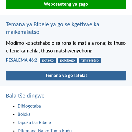
Weposaeteng ya gago
Temana ya Bibele ya go se kgethwe ka
maikemišetšo
Modimo ke setshabelo sa rona
le matla a rona;
ke thuso
e teng kamehla,
thuso matshwenyehong.
PESALEMA 46:2
potego
polokego
tšhireletšo
Temana ya go latela!
Bala tše dingwe
Dihlogotaba
Boloka
Dipuku tša Bibele
Ditemana tša go Tuma Kudu