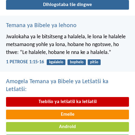
Dihlogotaba tše dingwe
Temana ya Bibele ya lehono
Jwalokaha ya le bitsitseng a halalela, le lona le halalele
metsamaong yohle ya lona,
hobane ho ngotswe, ho
thwe: “Le halalele, hobane le nna ke a halalela.”
1 PETROSE 1:15-16
kgalalelo
bophelo
pitšo
Amogela Temana ya Bibele ya Letšatši ka
Letšatši:
Tsebišo ya letšatši ka letšatši
Emeile
Android