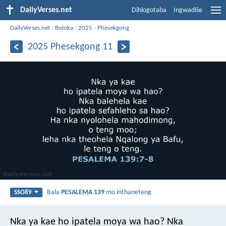
DailyVerses.net
Dihlogotaba
Ingwadiše
DailyVerses.net
›
Boloka
›
2025
›
Phesekgong
2025 Phesekgong 11
Bala
PESALEMA 139
mo inthaneteng
SSO89
Nka ya kae
ho ipatela moya wa hao?
Nka