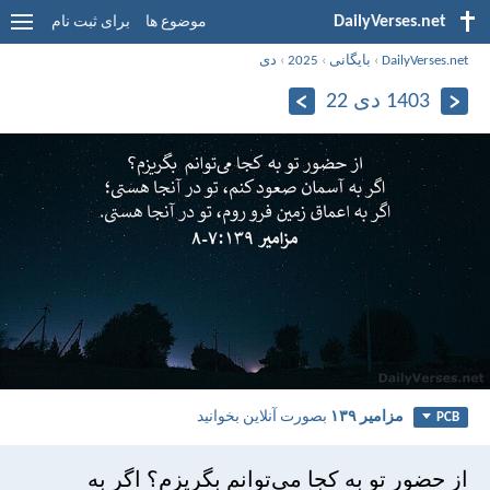
DailyVerses.net
موضوع ها
برای ثبت نام
DailyVerses.net
›
بایگانی
›
2025
›
دی
1403 دی 22
مزامير ۱۳۹
بصورت آنلاین بخوانید
PCB
از حضور تو به كجا می‌توانم بگريزم؟ اگر به