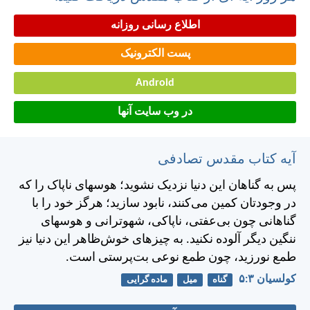
اطلاع رسانی روزانه
پست الکترونیک
Android
در وب سایت آنها
آیه کتاب مقدس تصادفی
پس به گناهان اين دنيا نزديک نشويد؛ هوسهای ناپاک را كه
در وجودتان كمين می‌كنند، نابود سازيد؛ هرگز خود را با
گناهانی چون بی‌عفتی، ناپاكی، شهوترانی و هوسهای
ننگين ديگر آلوده نكنيد. به چيزهای خوش‌ظاهر اين دنيا نيز
طمع نورزيد، چون طمع نوعی بت‌پرستی است.
کولسیان ۳:‏۵
گناه
میل
ماده گرایی