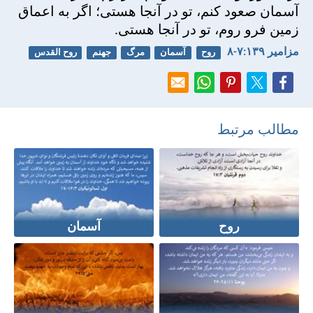
آسمان صعود كنم، تو در آنجا هستی؛ اگر به اعماق
زمين فرو روم، تو در آنجا هستی.
مزامير ۱۳۹:‏۷-‏۸
روح
آسمان
مرگ
جهنم
روح القدس
مطالب مرتبط
روح
آسمان