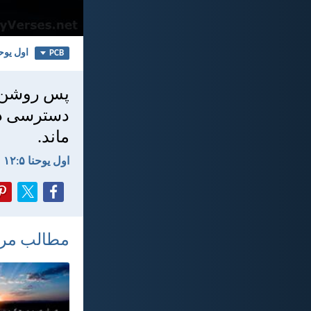
اول يوحنا
PCB
پس روشن ا
دسترسی دار
ماند.
اول يوحنا ۵:‏۱۲
مطالب مر