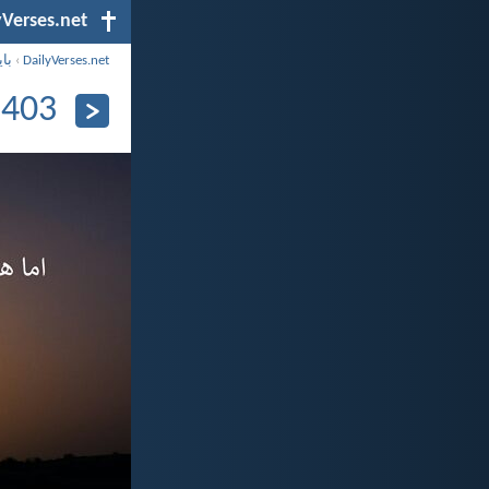
yVerses.net
DailyVerses.net
›
بای
1403 دی 