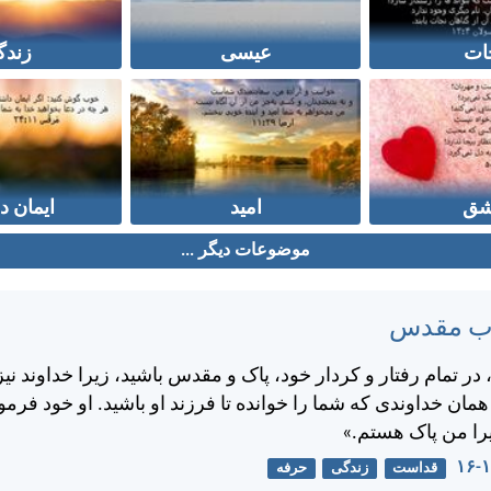
ات
عیسی
زندگ
ق
امید
ایمان د
موضوعات دیگر ...
تاب مقدس
ر تمام رفتار و كردار خود، پاک و مقدس باشيد، زيرا خداوند نيز
ن خداوندی كه شما را خوانده تا فرزند او باشيد. او خود فرم
يرا من پاک هستم.»
قداست
زندگی
حرفه