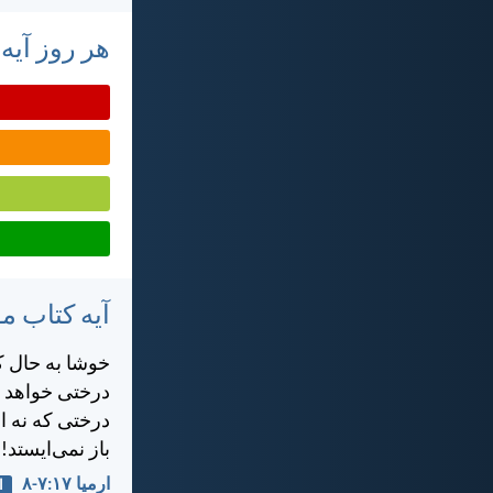
هر روز آیه
آیه کتاب 
خوشا به حال ك
درختی خواهد ب
درختی كه نه ا
باز نمی‌ايستد!
ارميا ۱۷:‏۷-‏۸
ا