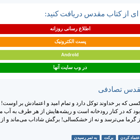
 ای از کتاب مقدس دریافت کنید:
اطلاع رسانی روزانه
پست الکترونیک
Android
در وب سایت آنها
مقدس تصادفی
سی كه بر خداوند توكل دارد و تمام اميد و اعتمادش بر اوست! او
ود كه در كنار رودخانه است و ريشه‌هايش از هر طرف به آب م
ز گرما می‌ترسد و نه از خشكسالی! برگش شاداب می‌ماند و از 
عتماد کردن
برکت
به ثمر رسیدن