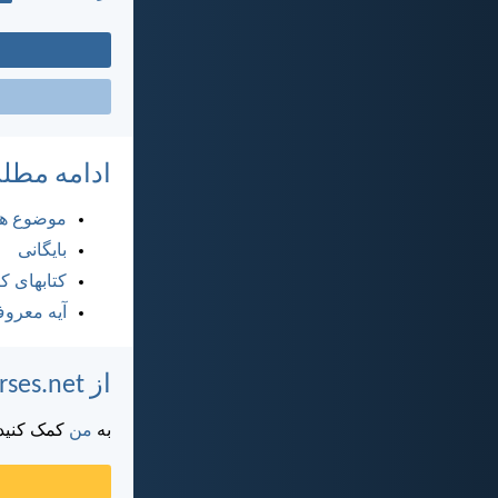
ادامه مطل
موضوع ها
بایگانی
کتابهای 
آیه معرو
از DailyVerses.net پشتیبانی کنید
به
من
کمک کنید ت