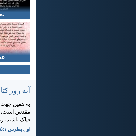
نج
عش
آیه روز ک
به همين جهت، د
مقدس است، هما
«پاک باشيد، ز
اول پطرس ۱:‏۱۵-‏۱۶