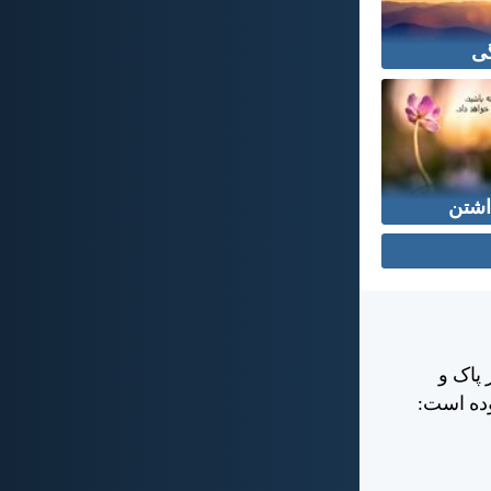
ی
اشتن
 پاک و
وده است: