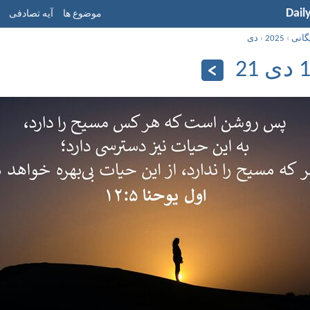
Dail
موضوع ها
آیه تصادفی
گانی
›
2025
›
دی
21