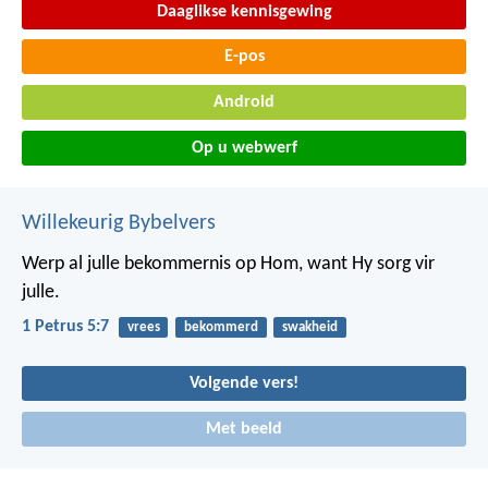
Daaglikse kennisgewing
E-pos
Android
Op u webwerf
Willekeurig Bybelvers
Werp al julle bekommernis op Hom, want Hy sorg vir
julle.
1 Petrus 5:7
vrees
bekommerd
swakheid
Volgende vers!
Met beeld