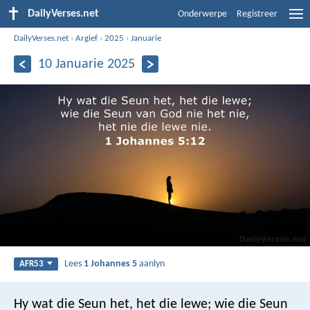
DailyVerses.net
Onderwerpe
Registreer
DailyVerses.net
›
Argief
›
2025
›
Januarie
10 Januarie 2025
Lees
1 Johannes 5
aanlyn
AFR53
Hy wat die Seun het, het die lewe; wie die Seun