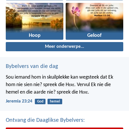
Hoop
Geloof
Meer onderwerpe...
Bybelvers van die dag
Sou iemand hom in skuilplekke kan wegsteek dat Ek
hom nie sien nie? spreek die H
ere
. Vervul Ek nie die
hemel en die aarde nie? spreek die H
ere
.
Jeremia 23:24
God
hemel
Ontvang die Daaglikse Bybelvers: