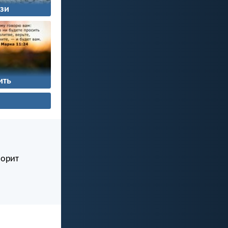
зи
ить
ворит