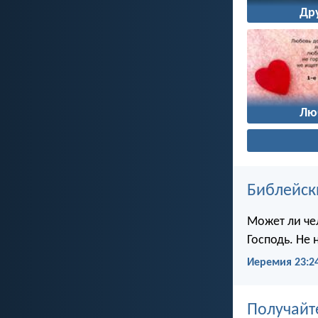
Др
Лю
Библейск
Может ли чел
Господь. Не 
Иеремия 23:2
Получайт