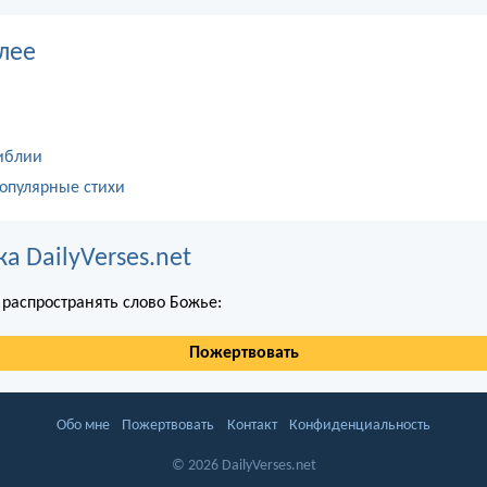
лее
иблии
опулярные стихи
 DailyVerses.net
распространять слово Божье:
Пожертвовать
Обо мне
Пожертвовать
Контакт
Конфиденциальность
© 2026 DailyVerses.net