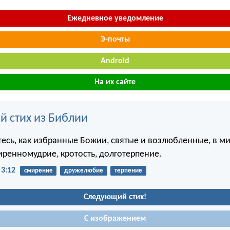
Ежедневное уведомление
Э-почты
Android
На их сайте
й стих из Библии
тесь, как избранные Божии, святые и возлюбленные, в м
иренномудрие, кротость, долготерпение.
3:12
смирение
дружелюбие
терпение
Следующий стих!
С изображением