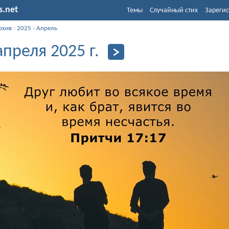
s.net
Темы
Случайный стих
Зарегис
рхив
›
2025
›
Апрель
апреля 2025 г.