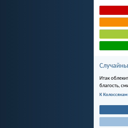
Случайны
Итак облеки
благость, см
К Колоссянам 