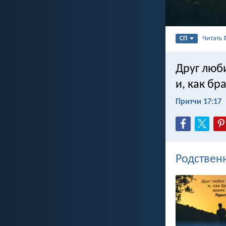
Читать
СП
Друг люб
и, как бр
Притчи 17:17
Родствен