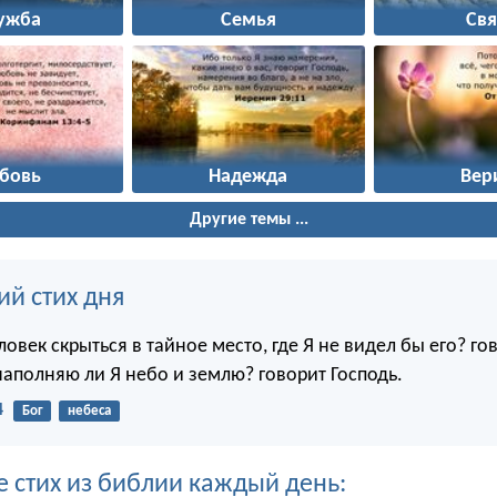
ужба
Семья
Свя
бовь
Надежда
Вер
Другие темы ...
ий стих дня
овек скрыться в тайное место, где Я не видел бы его? го
наполняю ли Я небо и землю? говорит Господь.
4
Бог
небеса
е стих из библии каждый день: