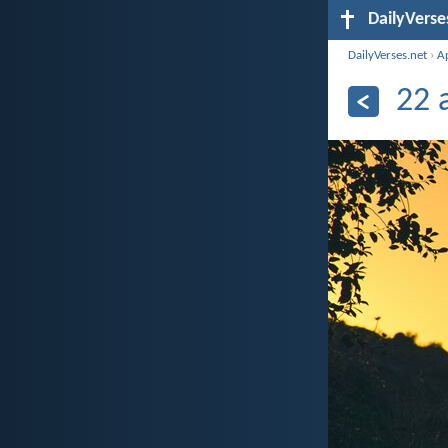
DailyVerse
DailyVerses.net
›
А
22 