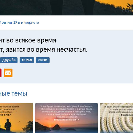
Притчи 17
в интернете
ит во всякое время
ат, явится во время несчастья.
дружба
семья
связи
ные темы