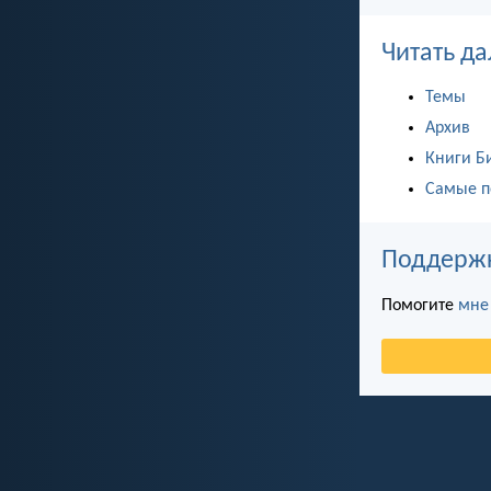
Читать да
Темы
Архив
Книги Б
Самые п
Поддержка
Помогите
мне