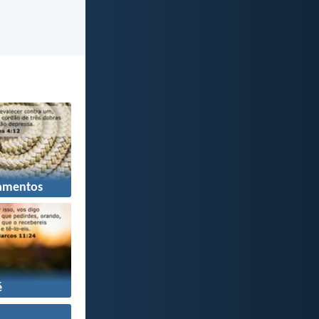
amentos
é