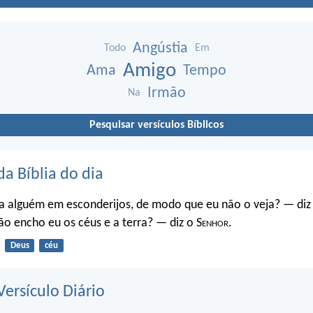
Angústia
Todo
Em
Amigo
Ama
Tempo
Irmão
Na
Pesquisar versículos Bíblicos
da Bíblia do dia
a alguém em esconderijos, de modo que eu não o veja? — diz
o encho eu os céus e a terra? — diz o S
enhor
.
Deus
céu
ersículo Diário