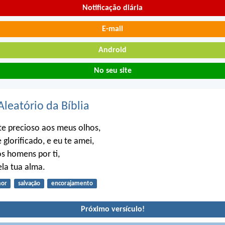
Notificação diária
E-mail
Android
No seu site
Aleatório da Bíblia
e precioso aos meus olhos,
 glorificado, e eu te amei,
os homens por ti,
ela tua alma.
or
salvação
encorajamento
Próximo versículo!