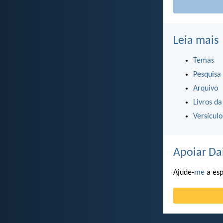
Leia mais
Temas
Pesquisa
Arquivo
Livros da
Versícul
Apoiar Da
Ajude-
me
a esp