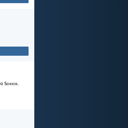
 o S
enhor
.