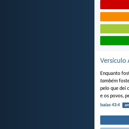
Versículo 
Enquanto fost
também
foste
pelo que dei 
e os povos, p
Isaías 43:4
am