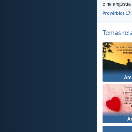
e na angústia
Provérbios 17:
Temas rel
Am
A