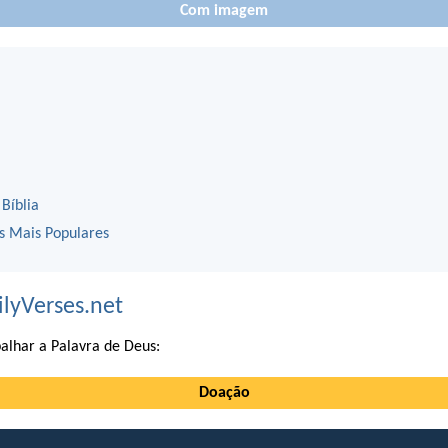
Com imagem
 Bíblia
os Mais Populares
ilyVerses.net
alhar a Palavra de Deus:
Doação