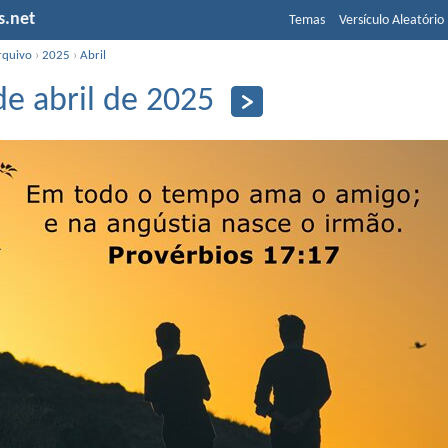
s.net
Temas
Versículo Aleatório
rquivo
›
2025
›
Abril
de abril de 2025