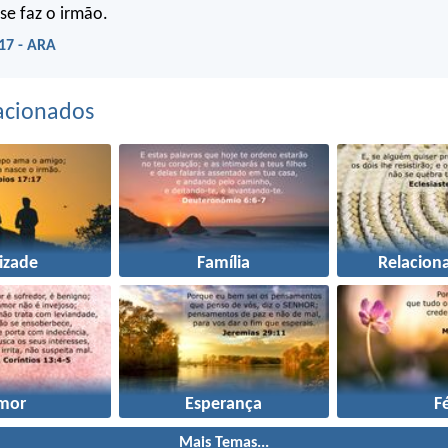
 se faz o irmão.
17 - ARA
acionados
izade
Família
Relacion
mor
Esperança
F
Mais Temas...