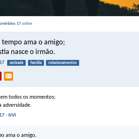
ovérbios 17
online
 tempo ama o amigo;
tia nasce o irmão.
17
amizade
família
relacionamentos
 em todos os momentos;
a adversidade.
17 - NVI
po ama o amigo,