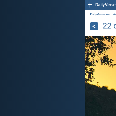
DailyVerse
DailyVerses.net
›
A
22 