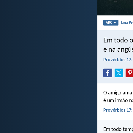
Leia
Pr
ARC
Em todo o
e na angús
Provérbios 17:
O amigo ama
é um irmão n
Provérbios 17:
Em todo tem