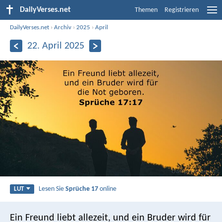
DailyVerses.net
Themen
Registrieren
DailyVerses.net
›
Archiv
›
2025
›
April
22. April 2025
Lesen Sie
Sprüche 17
online
LUT
Ein Freund liebt allezeit,
und ein Bruder wird für