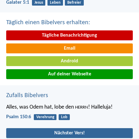
Galater 5:1
Jesus
Leben
Befreier
Täglich einen Bibelvers erhalten:
Tägliche Benachrichtigung
Email
Android
Auf deiner Webseite
Zufalls Bibelvers
Alles, was Odem hat, lobe den
!
Halleluja!
HERRN
Psalm 150:6
Verehrung
Lob
Nächster Vers!