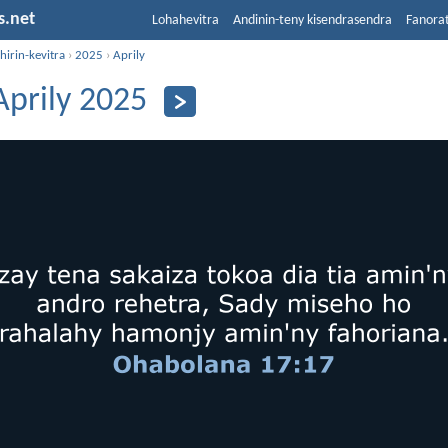
s.net
Lohahevitra
Andinin-teny kisendrasendra
Fanora
hirin-kevitra
›
2025
›
Aprily
Aprily 2025