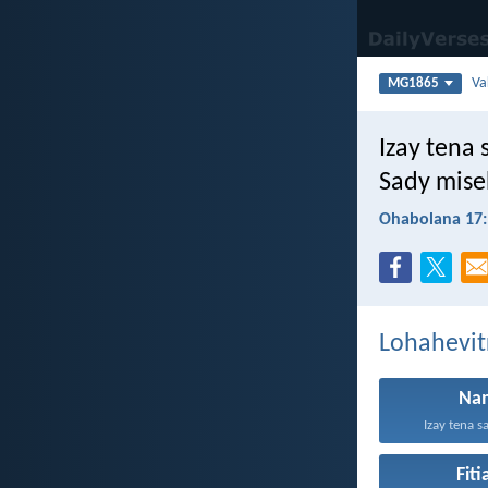
Va
MG1865
Izay tena 
Sady mise
Ohabolana 17:
Lohahevit
Na
Izay tena s
Fit