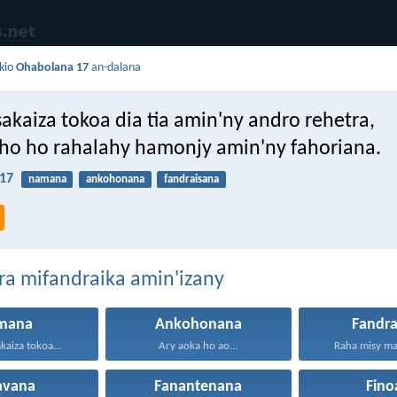
kio
Ohabolana 17
an-dalana
sakaiza tokoa dia tia amin'ny andro rehetra,
ho ho rahalahy hamonjy amin'ny fahoriana.
17
namana
ankohonana
fandraisana
ra mifandraika amin'izany
mana
Ankohonana
Fandra
akaiza tokoa...
Ary aoka ho ao...
Raha misy ma
iavana
Fanantenana
Fino