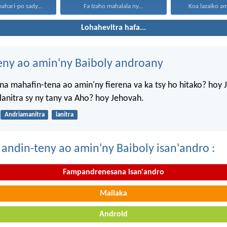
mahari-po sady...
Fa Izaho mahalala ny...
Koa lazaiko am
Lohahevitra hafa...
eny ao amin'ny Baiboly androany
a mahafin-tena ao amin'ny fierena va ka tsy ho hitako? hoy 
anitra sy ny tany va Aho? hoy Jehovah.
Andriamanitra
lanitra
 andin-teny ao amin'ny Baiboly isan'andro :
Fampandrenesana isan'andro
Mailaka
Android