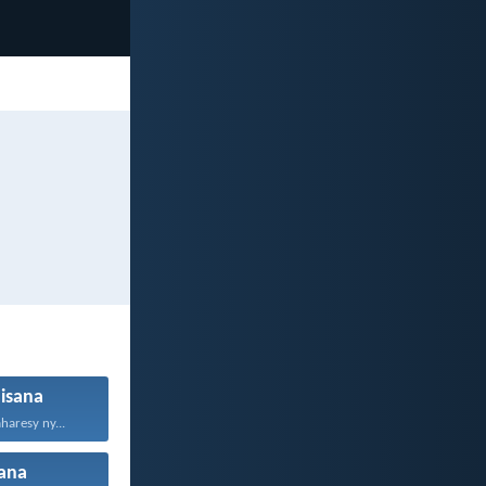
isana
haresy ny...
ana