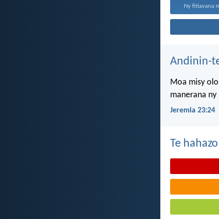
Ny fitiavana 
Andinin-t
Moa misy olon
manerana ny l
Jeremia 23:24
Te hahazo