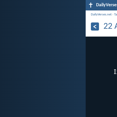
DailyVerse
DailyVerses.net
›
Ta
22 