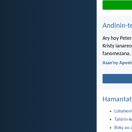
Andinin-t
Ary hoy Peter
Kristy ianare
fanomezana, 
Asan'ny Aposto
Hamantat
Lohahevi
Tahirin-k
Boky ao 