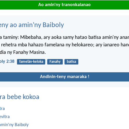
Ao amin'ny tranonkalanao
eny ao amin'ny Baiboly
a taminy: Mibebaha, ary aoka samy hatao batisa amin'ny anar
o rehetra mba hahazo famelana ny helokareo; ary ianareo han
dia ny Fanahy Masina.
ly 2:38
famelàn-keloka
Fanahy
batisa
Andinin-teny manaraka !
ra bebe kokoa
tra
evitra
amin'ny Baiboly