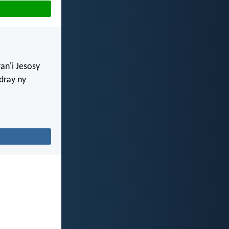
an'i Jesosy
dray ny