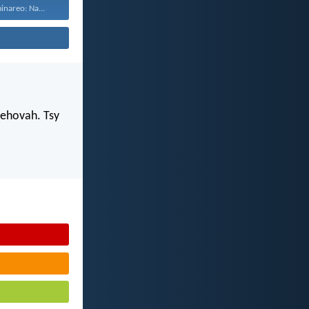
inareo: Na...
Jehovah. Tsy