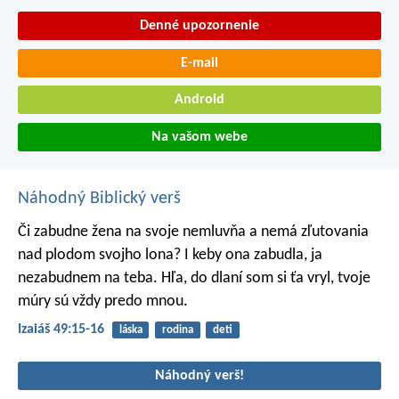
Denné upozornenie
E-mail
Android
Na vašom webe
Náhodný Biblický verš
Či zabudne žena na svoje nemluvňa
a nemá zľutovania
nad plodom svojho lona?
I keby ona zabudla, ja
nezabudnem na teba.
Hľa, do dlaní som si ťa vryl,
tvoje
múry sú vždy predo mnou.
Izaiáš 49:15-16
láska
rodina
deti
Náhodný verš!