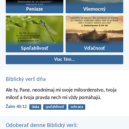
Peniaze
Všemocný
Spoľahlivosť
Vďačnosť
Viac Tém...
Biblický verš dňa
Ale ty, Pane, neodnímaj mi svoje milosrdenstvo,
tvoja
milosť a tvoja pravda nech mi vždy pomáhajú.
Žalm 40:12
láska
spoľahlivosť
ochrana
Odoberať denne Biblický verš: