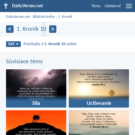
DailyVerses.net
Témy
Odoberať
DailyVerses.net
›
Biblické knihy
›
1. Kroník
1. Kroník 10
Prečítajte si
1. Kroník 10
online
KAT
Súvisiace témy
Sila
Uctievanie