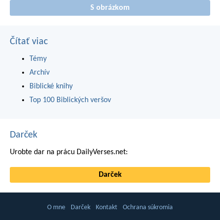
S obrázkom
Čítať viac
Témy
Archív
Biblické knihy
Top 100 Biblických veršov
Darček
Urobte dar na prácu DailyVerses.net:
Darček
O mne
Darček
Kontakt
Ochrana súkromia