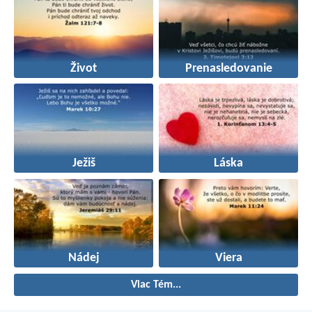
Život
Prenasledovanie
Ježiš
Láska
Nádej
Viera
Viac Tém...