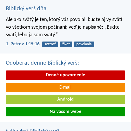
Biblický verš dňa
Ale ako svätý je ten, ktorý vás povolal, buďte aj vy svätí
vo všetkom svojom počínaní; veď je napísané: „Buďte
svätí, lebo ja som svätý.“
1. Petrov 1:15-16
svätosť
život
povolanie
Odoberať denne Biblický verš:
Denné upozornenie
E-mail
Android
Na vašom webe