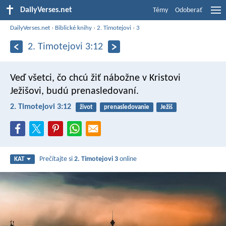
DailyVerses.net
Témy
Odoberať
DailyVerses.net
›
Biblické knihy
›
2. Timotejovi
›
3
2. Timotejovi 3:12
Veď všetci, čo chcú žiť nábožne v Kristovi
Ježišovi, budú prenasledovaní.
2. Timotejovi 3:12
život
prenasledovanie
Ježiš
Prečítajte si
2. Timotejovi 3
online
KAT