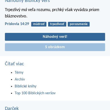
Náhodný Biblický verš
Trpezlivý
má
veľa rozumu,
prchký však vyvádza
priam
bláznovstvo.
Príslovia 14:29
múdrosť
trpezlivosť
porozumenie
Náhodný verš!
S obrázkom
Čítať viac
Témy
Archív
Biblické knihy
Top 100 Biblických veršov
Darček