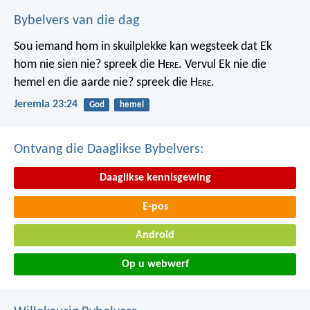
Bybelvers van die dag
Sou iemand hom in skuilplekke kan wegsteek dat Ek
hom nie sien nie? spreek die H
ere
. Vervul Ek nie die
hemel en die aarde nie? spreek die H
ere
.
Jeremia 23:24
God
hemel
Ontvang die Daaglikse Bybelvers:
Daaglikse kennisgewing
E-pos
Android
Op u webwerf