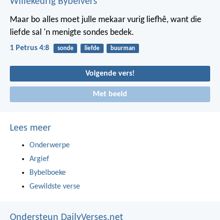
Willekeurig Bybelvers
Maar bo alles moet julle mekaar vurig liefhê, want die
liefde sal 'n menigte sondes bedek.
1 Petrus 4:8
sonde
liefde
buurman
Volgende vers!
Met beeld
Lees meer
Onderwerpe
Argief
Bybelboeke
Gewildste verse
Ondersteun DailyVerses.net