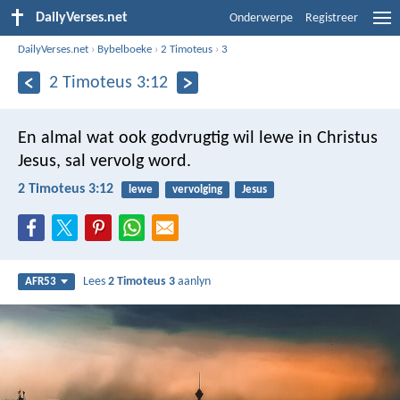
DailyVerses.net
Onderwerpe
Registreer
DailyVerses.net
›
Bybelboeke
›
2 Timoteus
›
3
2 Timoteus 3:12
En almal wat ook godvrugtig wil lewe in Christus
Jesus, sal vervolg word.
2 Timoteus 3:12
lewe
vervolging
Jesus
Lees
2 Timoteus 3
aanlyn
AFR53