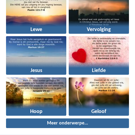
Lewe
Vervolging
Jesus
Liefde
Hoop
Geloof
Meer onderwerpe...