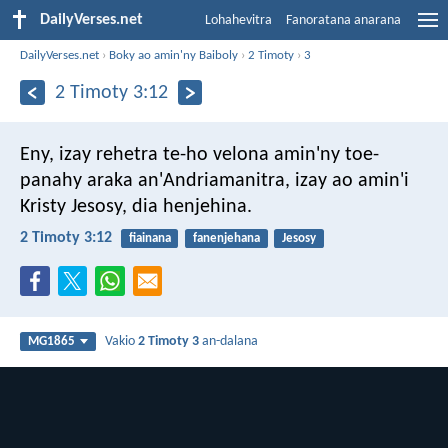
DailyVerses.net
Lohahevitra
Fanoratana anarana
DailyVerses.net
›
Boky ao amin'ny Baiboly
›
2 Timoty
›
3
2 Timoty 3:12
Eny, izay rehetra te-ho velona amin'ny toe-
panahy araka an'Andriamanitra, izay ao amin'i
Kristy Jesosy, dia henjehina.
2 Timoty 3:12
fiainana
fanenjehana
Jesosy
Vakio
2 Timoty 3
an-dalana
MG1865