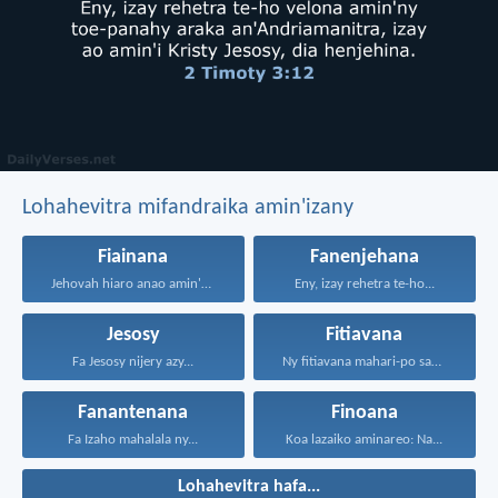
Lohahevitra mifandraika amin'izany
Fiainana
Fanenjehana
Jehovah hiaro anao amin'ny...
Eny, izay rehetra te-ho...
Jesosy
Fitiavana
Fa Jesosy nijery azy...
Ny fitiavana mahari-po sady...
Fanantenana
Finoana
Fa Izaho mahalala ny...
Koa lazaiko aminareo: Na...
Lohahevitra hafa...