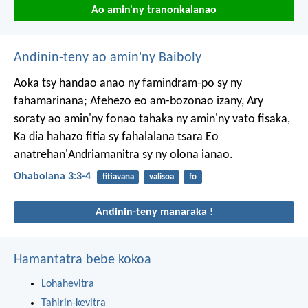
Ao amin'ny tranonkalanao
Andinin-teny ao amin'ny Baiboly
Aoka tsy handao anao ny famindram-po sy ny
fahamarinana;
Afehezo eo am-bozonao izany,
Ary
soraty ao amin'ny fonao tahaka ny amin'ny vato fisaka,
Ka dia hahazo fitia sy fahalalana tsara
Eo
anatrehan'Andriamanitra sy ny olona ianao.
Ohabolana 3:3-4
fitiavana
valisoa
fo
Andinin-teny manaraka !
Hamantatra bebe kokoa
Lohahevitra
Tahirin-kevitra