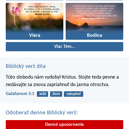
Viera
Rodina
Viac Tém...
Biblický verš dňa
Túto slobodu nám vydobyl Kristus. Stojte teda pevne a
nedávajte sa znova zapriahnuť do jarma otroctva.
Galaťanom 5:1
Ježiš
život
vykupiteľ
Odoberať denne Biblický verš:
Denné upozornenie