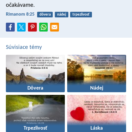
očakávame.
Rimanom 8:25
dôvera
nádej
trpezlivosť
Súvisiace témy
Dôvera
Nádej
Trpezlivosť
Láska