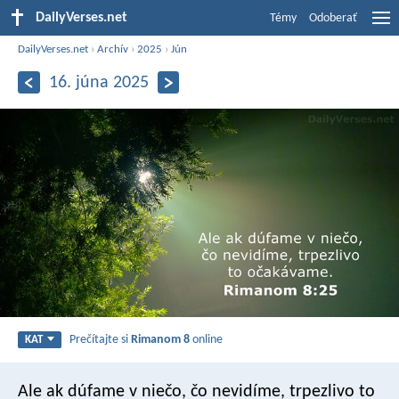
DailyVerses.net
Témy
Odoberať
DailyVerses.net
›
Archív
›
2025
›
Jún
16. júna 2025
Prečítajte si
Rimanom 8
online
KAT
Ale ak dúfame v niečo, čo nevidíme, trpezlivo to