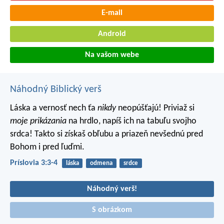
E-mail
Android
Na vašom webe
Náhodný Biblický verš
Láska a vernosť nech ťa
nikdy
neopúšťajú!
Priviaž si
moje prikázania
na hrdlo,
napíš ich na tabuľu svojho
srdca!
Takto si získaš obľubu a priazeň nevšednú pred
Bohom i pred ľuďmi.
Príslovia 3:3-4
láska
odmena
srdce
Náhodný verš!
S obrázkom