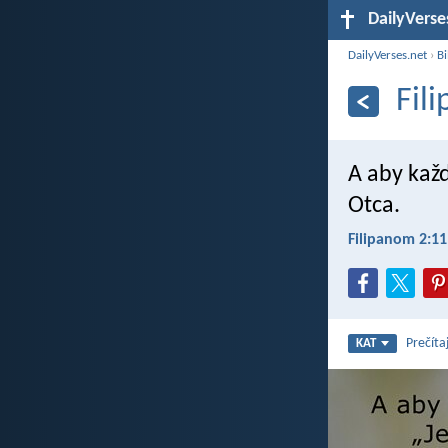
DailyVerse
DailyVerses.net
›
Bi
Fil
A aby každ
Otca.
Filipanom 2:11
Prečíta
KAT