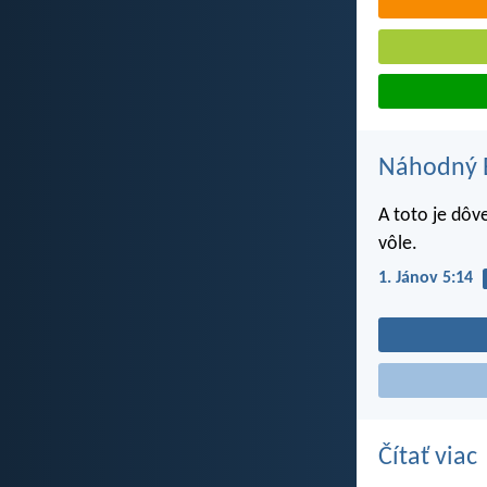
Náhodný B
A toto je dôv
vôle.
1. Jánov 5:14
Čítať viac