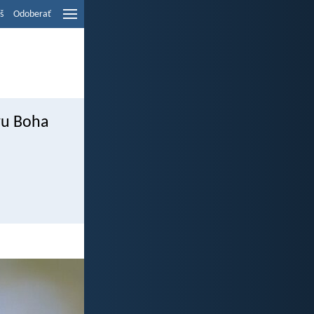
š
Odoberať
ávu Boha