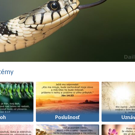
 témy
Boh
Poslušnosť
Uznáv