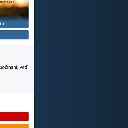
ra
 počínaní; veď