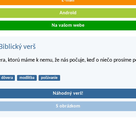
E-mail
Android
Na vašom webe
iblický verš
era, ktorú máme k nemu, že nás počuje, keď o niečo prosíme p
dôvera
modlitba
počúvanie
Náhodný verš!
S obrázkom