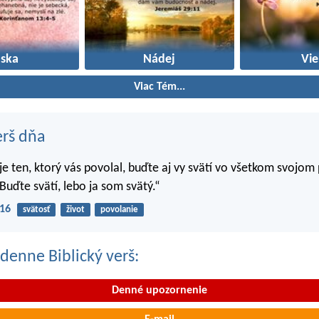
áska
Nádej
Vie
Viac Tém...
erš dňa
 je ten, ktorý vás povolal, buďte aj vy svätí vo všetkom svojom
Buďte svätí, lebo ja som svätý.“
-16
svätosť
život
povolanie
denne Biblický verš:
Denné upozornenie