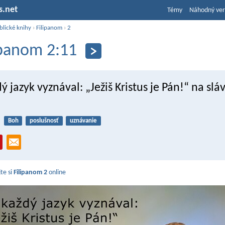
s.net
Témy
Náhodný ver
blické knihy
›
Filipanom
›
2
ipanom 2:11
ý jazyk vyznával: „Ježiš Kristus je Pán!“ na sl
Boh
poslušnosť
uznávanie
jte si
Filipanom 2
online