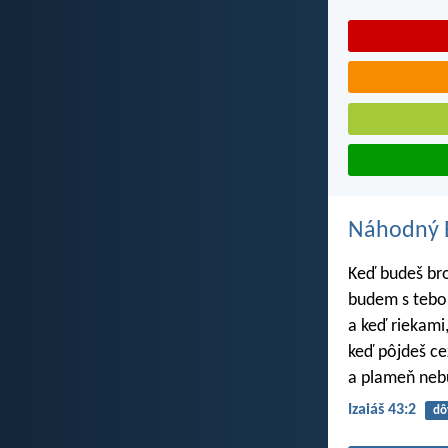
Náhodný B
Keď budeš br
budem s tebo
a keď riekami
keď pôjdeš ce
a plameň nebu
Izaiáš 43:2
dô