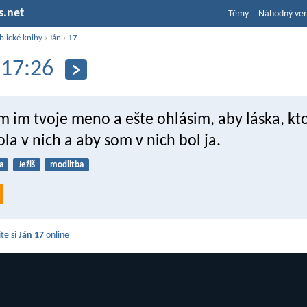
s.net
Témy
Náhodný ver
blické knihy
›
Ján
›
17
 17:26
om im tvoje meno a ešte ohlásim, aby láska, k
ola v nich a aby som v nich bol ja.
a
Ježiš
modlitba
jte si
Ján 17
online