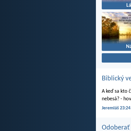
L
N
Biblický v
A keď sa kto č
nebesá? - hov
Jeremiáš 23:24
Odoberať 