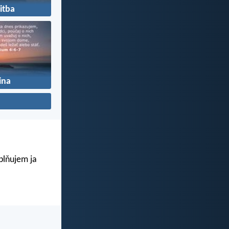
itba
ina
aplňujem ja