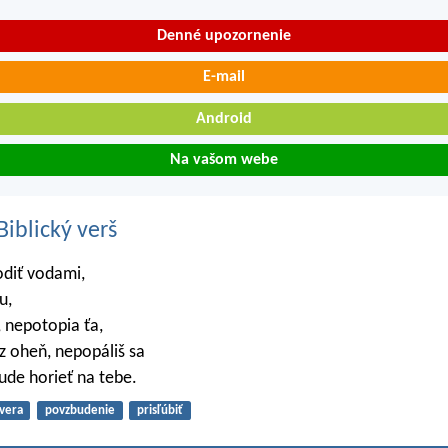
Denné upozornenie
E-mail
Android
Na vašom webe
iblický verš
odiť vodami,
u,
, nepotopia ťa,
z oheň, nepopáliš sa
de horieť na tebe.
vera
povzbudenie
prisľúbiť