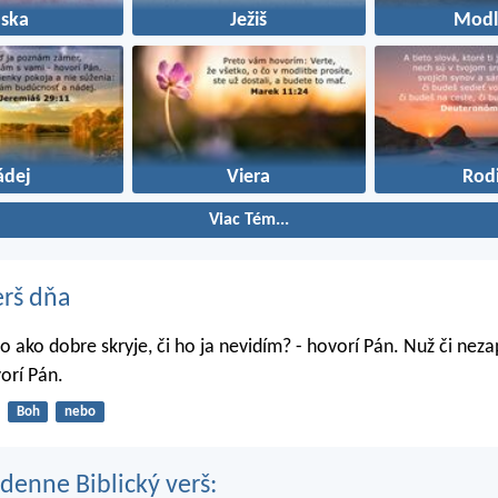
áska
Ježiš
Modl
ádej
Viera
Rod
Viac Tém...
erš dňa
o ako dobre skryje, či ho ja nevidím? - hovorí Pán. Nuž či nez
orí Pán.
Boh
nebo
denne Biblický verš: