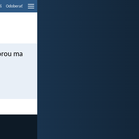
š
Odoberať
torou ma