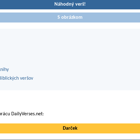
Náhodný verš!
S obrázkom
knihy
iblických veršov
rácu DailyVerses.net:
Darček