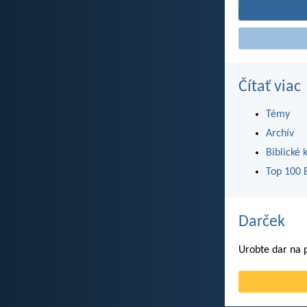
Čítať viac
Témy
Archív
Biblické 
Top 100 B
Darček
Urobte dar na p