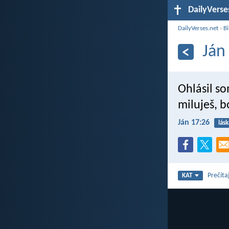
DailyVerse
DailyVerses.net
›
Bi
Ján
Ohlásil s
miluješ, b
Ján 17:26
lásk
Prečíta
KAT