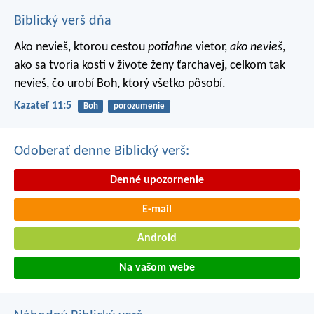
Biblický verš dňa
Ako nevieš, ktorou cestou
potiahne
vietor,
ako nevieš
,
ako sa tvoria kosti v živote ženy ťarchavej, celkom tak
nevieš, čo urobí Boh, ktorý všetko pôsobí.
Kazateľ 11:5
Boh
porozumenie
Odoberať denne Biblický verš:
Denné upozornenie
E-mail
Android
Na vašom webe