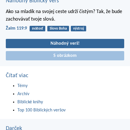
Náhodný Biblický verš
Ako sa mladík na svojej ceste udrží čistým?
Tak, že bude
zachovávať tvoje slová.
Žalm 119:9
svätosť
Slovo Boha
výstroj
Náhodný verš!
S obrázkom
Čítať viac
Témy
Archív
Biblické knihy
Top 100 Biblických veršov
Darček