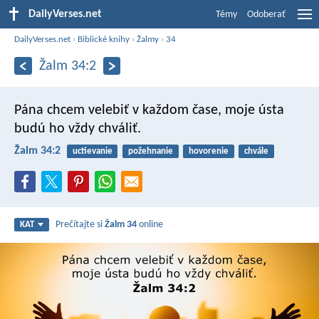
DailyVerses.net
Témy
Odoberať
DailyVerses.net
›
Biblické knihy
›
Žalmy
›
34
Žalm 34:2
Pána chcem velebiť v každom čase,
moje ústa
budú ho vždy chváliť.
Žalm 34:2
uctievanie
požehnanie
hovorenie
chvále
Prečítajte si
Žalm 34
online
KAT