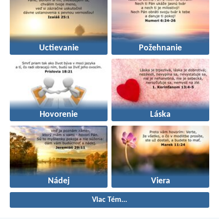
Uctievanie
Požehnanie
Hovorenie
Láska
Nádej
Viera
Viac Tém...