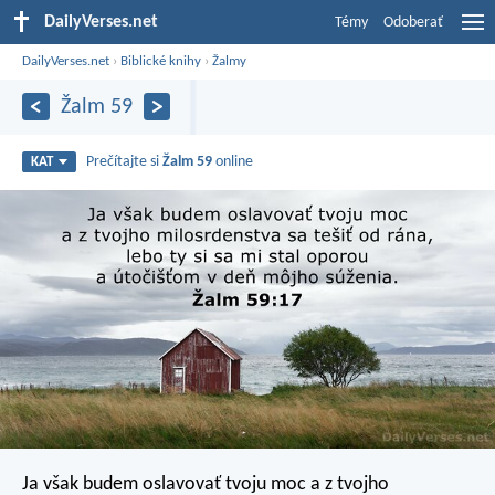
DailyVerses.net
Témy
Odoberať
DailyVerses.net
›
Biblické knihy
›
Žalmy
Žalm 59
Prečítajte si
Žalm 59
online
KAT
Ja však budem oslavovať tvoju moc
a z tvojho