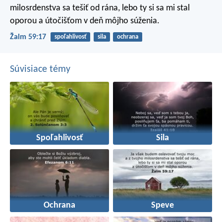
milosrdenstva sa tešiť od rána,
lebo ty si sa mi stal
oporou
a útočišťom v deň môjho súženia.
Žalm 59:17
spoľahlivosť
sila
ochrana
Súvisiace témy
Spoľahlivosť
Sila
Ochrana
Speve