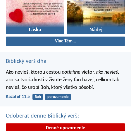
Láska
Nádej
Viac Tém...
Biblický verš dňa
Ako nevieš, ktorou cestou
potiahne
vietor,
ako nevieš
,
ako sa tvoria kosti v živote ženy ťarchavej, celkom tak
nevieš, čo urobí Boh, ktorý všetko pôsobí.
Kazateľ 11:5
Boh
porozumenie
Odoberať denne Biblický verš:
Denné upozornenie