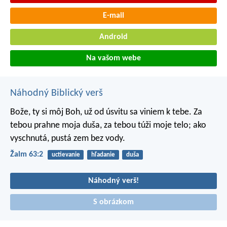
E-mail
Android
Na vašom webe
Náhodný Biblický verš
Bože, ty si môj Boh,
už od úsvitu sa viniem k tebe.
Za
tebou prahne moja duša,
za tebou túži moje telo;
ako
vyschnutá, pustá zem bez vody.
Žalm 63:2
uctievanie
hľadanie
duša
Náhodný verš!
S obrázkom