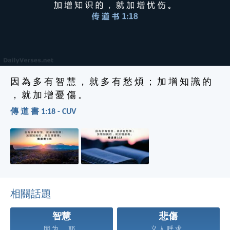
因 為 多 有 智 慧 ， 就 多 有 愁 煩 ； 加 增 知 識 的
， 就 加 增 憂 傷 。
傳 道 書 1:18 - CUV
相關話題
智慧
悲傷
因 为 ， 耶...
义 人 呼 求...