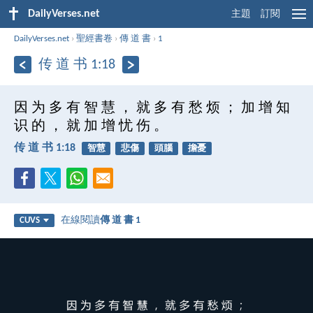
DailyVerses.net
主題
訂閱
DailyVerses.net
›
聖經書卷
›
傳 道 書
›
1
传 道 书 1:18
因 为 多 有 智 慧 ， 就 多 有 愁 烦 ； 加 增 知
识 的 ， 就 加 增 忧 伤 。
传 道 书 1:18
智慧
悲傷
頭腦
擔憂
在線閱讀
傳 道 書 1
CUVS