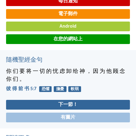
每日通知
電子郵件
Android
在您的網站上
隨機聖經金句
你 们 要 将 一 切 的 忧 虑 卸 给 神 ， 因 为 他 顾 念
你 们 。
彼 得 前 书 5:7
恐懼
擔憂
軟弱
下一節！
有圖片