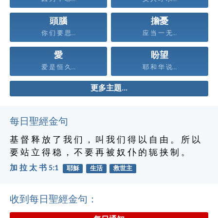
頭腦
擔憂
你 们 要 思...
应 当 一 无...
愛
盼望
爱 是 恒 久...
耶 和 华 说...
更多主題...
每日聖經金句
基 督 释 放 了 我 们 ， 叫 我 们 得 以 自 由 。 所 以
要 站 立 得 稳 ， 不 要 再 被 奴 仆 的 轭 挟 制 。
加 拉 太 书 5:1
耶穌
生活
救世主
收到每日聖經金句：