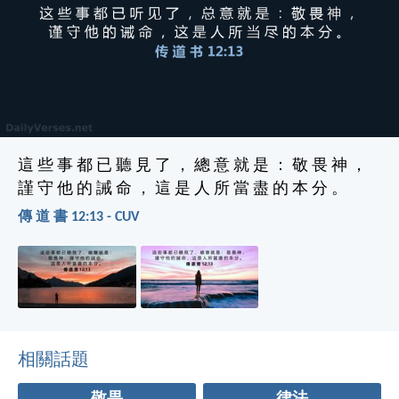
這 些 事 都 已 聽 見 了 ， 總 意 就 是 ： 敬 畏 神 ，
謹 守 他 的 誡 命 ， 這 是 人 所 當 盡 的 本 分 。
傳 道 書 12:13 - CUV
相關話題