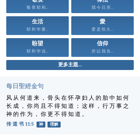
敬畏
律法
敬 畏 耶 和...
我 今 日 所...
生活
愛
耶 和 华 要...
爱 是 恒 久...
盼望
信仰
耶 和 华 说...
所 以 我 告...
更多主題...
每日聖經金句
风 从 何 道 来 ， 骨 头 在 怀 孕 妇 人 的 胎 中 如 何
长 成 ， 你 尚 且 不 得 知 道 ； 这 样 ， 行 万 事 之
神 的 作 为 ， 你 更 不 得 知 道 。
传 道 书 11:5
神
理解