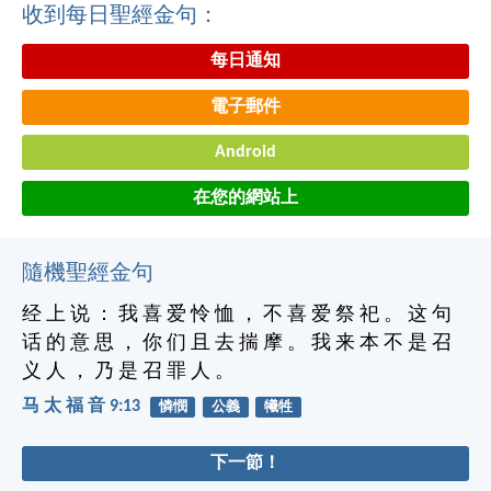
收到每日聖經金句：
每日通知
電子郵件
Android
在您的網站上
隨機聖經金句
经 上 说 ： 我 喜 爱 怜 恤 ， 不 喜 爱 祭 祀 。 这 句
话 的 意 思 ， 你 们 且 去 揣 摩 。 我 来 本 不 是 召
义 人 ， 乃 是 召 罪 人 。
马 太 福 音 9:13
憐憫
公義
犧牲
下一節！