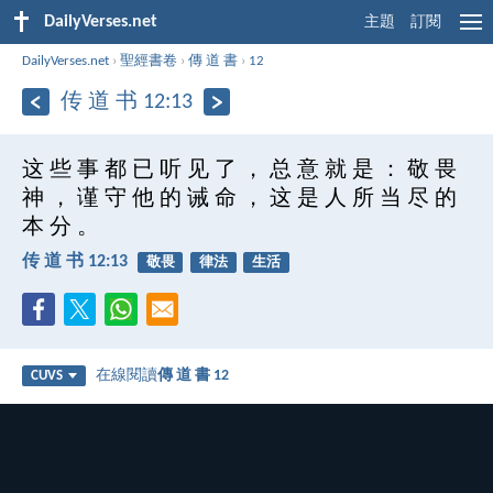
DailyVerses.net
主題
訂閱
DailyVerses.net
›
聖經書卷
›
傳 道 書
›
12
传 道 书 12:13
这 些 事 都 已 听 见 了 ， 总 意 就 是 ： 敬 畏
神 ， 谨 守 他 的 诫 命 ， 这 是 人 所 当 尽 的
本 分 。
传 道 书 12:13
敬畏
律法
生活
在線閱讀
傳 道 書 12
CUVS