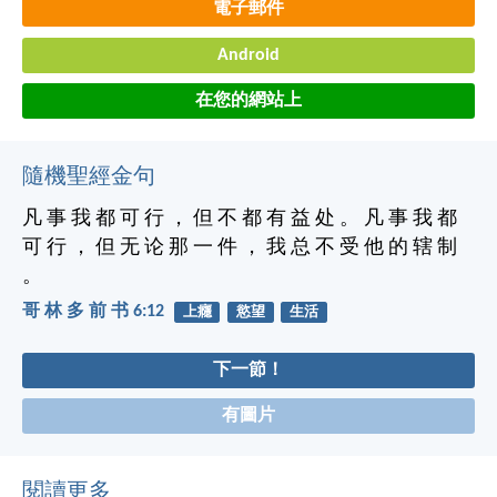
電子郵件
Android
在您的網站上
隨機聖經金句
凡 事 我 都 可 行 ， 但 不 都 有 益 处 。 凡 事 我 都
可 行 ， 但 无 论 那 一 件 ， 我 总 不 受 他 的 辖 制
。
哥 林 多 前 书 6:12
上癮
慾望
生活
下一節！
有圖片
閱讀更多