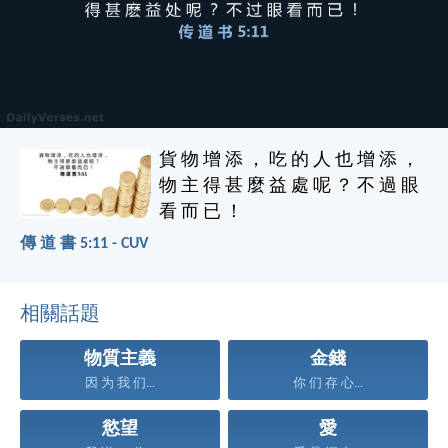
貨 物 增 添 ， 吃 的 人 也 增 添 ，
物 主 得 甚 麼 益 處 呢 ？ 不 過 眼
看 而 已 ！
傳 道 書 5:11 - CUV
相關話題
物質主義
金錢
因 为 我 们...
你 们 存 心...
慾望
愛