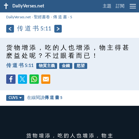
DailyVerses.net
主題
訂閱
DailyVerses.net
›
聖經書卷
›
傳 道 書
›
5
传 道 书 5:11
货 物 增 添 ， 吃 的 人 也 增 添 ， 物 主 得 甚
麽 益 处 呢 ？ 不 过 眼 看 而 已 ！
传 道 书 5:11
物質主義
金錢
慾望
在線閱讀
傳 道 書 5
CUVS