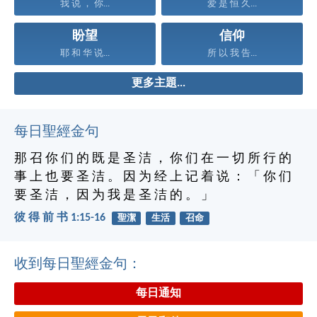
我 说 ， 你...
爱 是 恒 久...
盼望
信仰
耶 和 华 说...
所 以 我 告...
更多主題...
每日聖經金句
那 召 你 们 的 既 是 圣 洁 ， 你 们 在 一 切 所 行 的
事 上 也 要 圣 洁 。 因 为 经 上 记 着 说 ： 「 你 们
要 圣 洁 ， 因 为 我 是 圣 洁 的 。 」
彼 得 前 书 1:15-16
聖潔
生活
召命
收到每日聖經金句：
每日通知