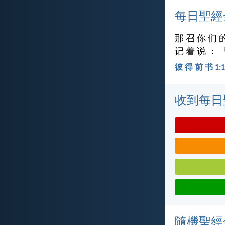
每日聖經
那 召 你 们 
记 着 说 ： 
彼 得 前 书 1:1
收到每日
隨機聖經