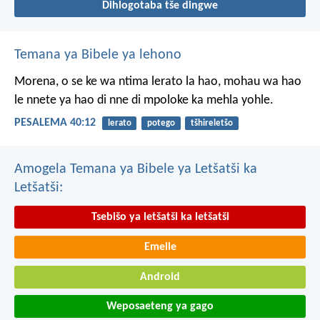
Dihlogotaba tše dingwe
Temana ya Bibele ya lehono
Morena, o se ke wa ntima
lerato la hao,
mohau wa hao
le nnete ya hao
di nne di mpoloke ka mehla yohle.
PESALEMA 40:12
lerato
potego
tšhireletšo
Amogela Temana ya Bibele ya Letšatši ka
Letšatši:
Tsebišo ya letšatši ka letšatši
Emeile
Android
Weposaeteng ya gago