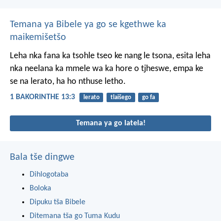
Temana ya Bibele ya go se kgethwe ka
maikemišetšo
Leha nka fana ka tsohle tseo ke nang le tsona, esita leha
nka neelana ka mmele wa ka hore o tjheswe, empa ke
se na lerato, ha ho nthuse letho.
1 BAKORINTHE 13:3
lerato
tlaišego
go fa
Temana ya go latela!
Bala tše dingwe
Dihlogotaba
Boloka
Dipuku tša Bibele
Ditemana tša go Tuma Kudu