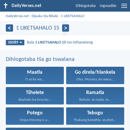
DailyVerses.net
Dihlogotaba
Ingwadiše
DailyVerses.net
›
Dipuku tša Bibele
›
1 LIKETSAHALO
1 LIKETSAHALO 15
Bala
1 LIKETSAHALO 15
mo inthaneteng
SSO89
Dihlogotaba tša go tswalana
Maatla
Go direla/hlankela
O se ke wa...
Oho, Morena, ke wena...
Tšhelete
Ramatla
Bophelo ba lona bo...
Boholo, le matla, le...
Potego
Tebogo
Empa Morena o a...
Thabang kamehla, se phetseng...