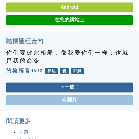
Android
在您的網站上
隨機聖經金句
你 们 要 彼 此 相 爱 ， 像 我 爱 你 们 一 样 ； 这 就
是 我 的 命 令 。
约 翰 福 音 15:12
律法
愛
耶穌
下一節！
有圖片
閱讀更多
主題