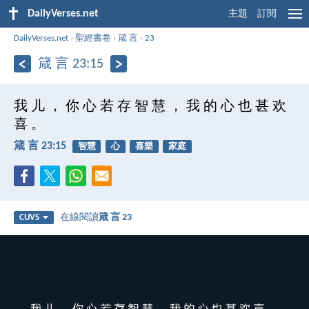
DailyVerses.net
主題
訂閱
DailyVerses.net
›
聖經書卷
›
箴 言
›
23
箴 言 23:15
我 儿 ， 你 心 若 存 智 慧 ， 我 的 心 也 甚 欢
喜 。
箴 言 23:15
智慧
心
喜樂
家庭
在線閱讀
箴 言 23
CUVS