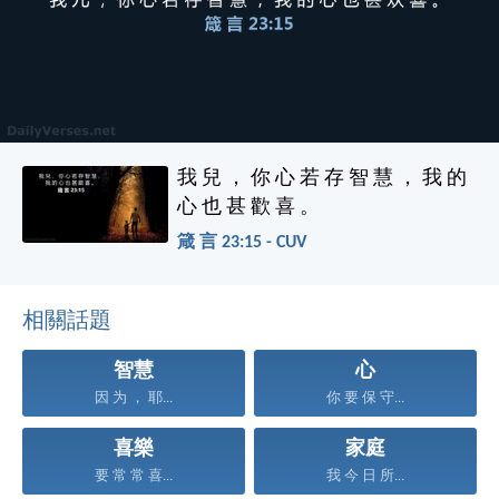
我 兒 ， 你 心 若 存 智 慧 ， 我 的
心 也 甚 歡 喜 。
箴 言 23:15 - CUV
相關話題
智慧
心
因 为 ， 耶...
你 要 保 守...
喜樂
家庭
要 常 常 喜...
我 今 日 所...