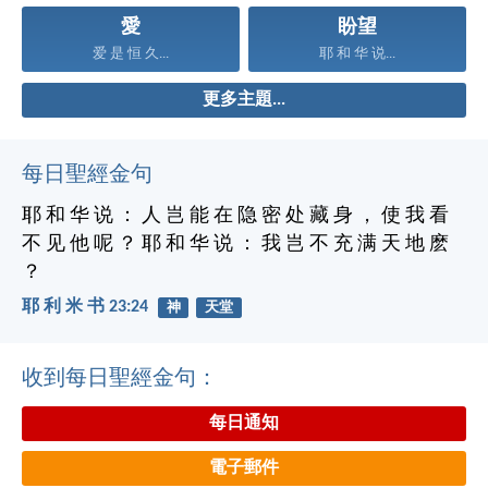
愛
盼望
爱 是 恒 久...
耶 和 华 说...
更多主題...
每日聖經金句
耶 和 华 说 ： 人 岂 能 在 隐 密 处 藏 身 ， 使 我 看
不 见 他 呢 ？ 耶 和 华 说 ： 我 岂 不 充 满 天 地 麽
？
耶 利 米 书 23:24
神
天堂
收到每日聖經金句：
每日通知
電子郵件