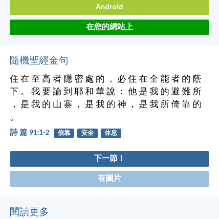
Android
在您的網站上
隨機聖經金句
住 在 至 高 者 隱 密 處 的 ， 必 住 在 全 能 者 的 蔭
下 。 我 要 論 到 耶 和 華 說 ： 他 是 我 的 避 難 所
， 是 我 的 山 寨 ， 是 我 的 神 ， 是 我 所 倚 靠 的
。
詩 篇 91:1-2
信靠
安全
休息
下一節！
有圖片
閱讀更多