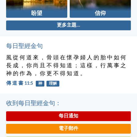
盼望
信仰
更多主題...
每日聖經金句
風 從 何 道 來 ， 骨 頭 在 懷 孕 婦 人 的 胎 中 如 何
長 成 ， 你 尚 且 不 得 知 道 ； 這 樣 ， 行 萬 事 之
神 的 作 為 ， 你 更 不 得 知 道 。
傳 道 書 11:5
神
理解
收到每日聖經金句：
每日通知
電子郵件