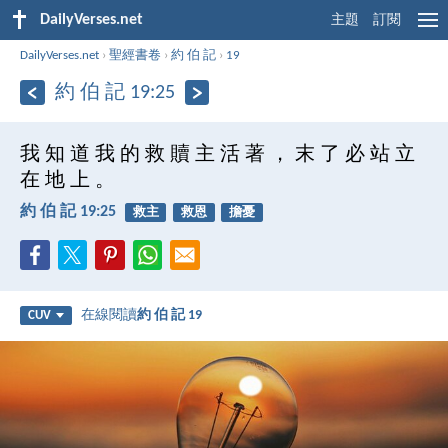
DailyVerses.net
主題
訂閱
DailyVerses.net
›
聖經書卷
›
約 伯 記
›
19
約 伯 記 19:25
我 知 道 我 的 救 贖 主 活 著 ， 末 了 必 站 立
在 地 上 。
約 伯 記 19:25
救主
救恩
擔憂
在線閱讀
約 伯 記 19
CUV