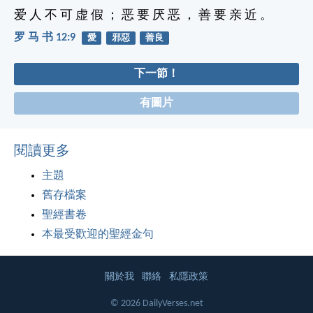
爱 人 不 可 虚 假 ； 恶 要 厌 恶 ， 善 要 亲 近 。
罗 马 书 12:9
愛
邪惡
善良
下一節！
有圖片
閱讀更多
主題
舊存檔案
聖經書卷
本最受歡迎的聖經金句
關於我
聯絡
私隱政策
© 2026 DailyVerses.net