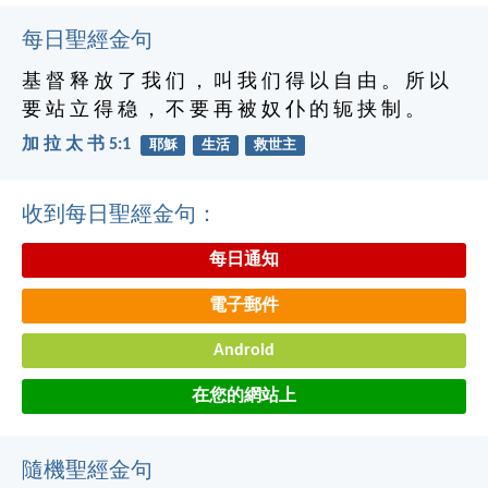
每日聖經金句
基 督 释 放 了 我 们 ， 叫 我 们 得 以 自 由 。 所 以
要 站 立 得 稳 ， 不 要 再 被 奴 仆 的 轭 挟 制 。
加 拉 太 书 5:1
耶穌
生活
救世主
收到每日聖經金句：
每日通知
電子郵件
Android
在您的網站上
隨機聖經金句