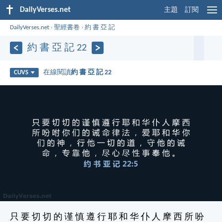
DailyVerses.net
主題
訂閱
DailyVerses.net
›
聖經書卷
›
約 書 亞 記
約 書 亞 記 22
在線閱讀
約 書 亞 記 22
CUVS
只 要 切 切 的 谨 慎 遵 行 耶 和 华 仆 人 摩 西 所 吩