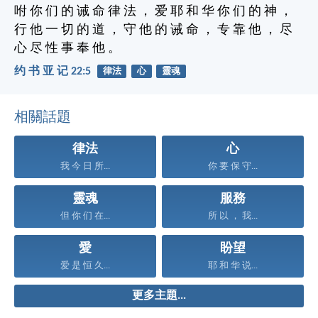
咐 你 们 的 诫 命 律 法 ， 爱 耶 和 华 你 们 的 神 ，
行 他 一 切 的 道 ， 守 他 的 诫 命 ， 专 靠 他 ， 尽
心 尽 性 事 奉 他 。
约 书 亚 记 22:5
律法
心
靈魂
相關話題
律法
心
我 今 日 所...
你 要 保 守...
靈魂
服務
但 你 们 在...
所 以 ， 我...
愛
盼望
爱 是 恒 久...
耶 和 华 说...
更多主題...