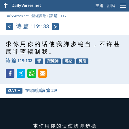
DailyVerses.net
主題
訂閱
DailyVerses.net
›
聖經書卷
›
詩 篇
›
119
诗 篇 119:133
求 你 用 你 的 话 使 我 脚 步 稳 当 ， 不 许 甚
麽 罪 孽 辖 制 我 。
诗 篇 119:133
罪
跟隨神
邪惡
魔鬼
在線閱讀
詩 篇 119
CUVS