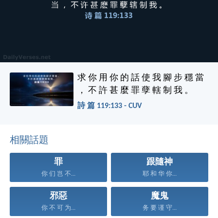
求 你 用 你 的 話 使 我 腳 步 穩 當
， 不 許 甚 麼 罪 孽 轄 制 我 。
詩 篇 119:133 - CUV
相關話題
罪
跟隨神
你 们 岂 不...
耶 和 华 你...
邪惡
魔鬼
你 不 可 为...
务 要 谨 守...