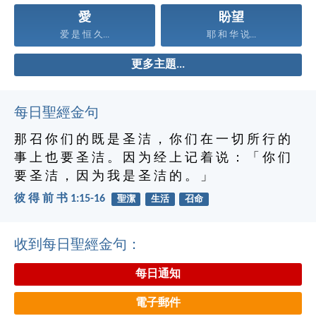
愛
盼望
爱 是 恒 久...
耶 和 华 说...
更多主題...
每日聖經金句
那 召 你 们 的 既 是 圣 洁 ， 你 们 在 一 切 所 行 的
事 上 也 要 圣 洁 。 因 为 经 上 记 着 说 ： 「 你 们
要 圣 洁 ， 因 为 我 是 圣 洁 的 。 」
彼 得 前 书 1:15-16
聖潔
生活
召命
收到每日聖經金句：
每日通知
電子郵件