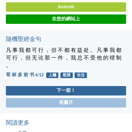
Android
在您的網站上
隨機聖經金句
凡 事 我 都 可 行 ， 但 不 都 有 益 处 。 凡 事 我 都
可 行 ， 但 无 论 那 一 件 ， 我 总 不 受 他 的 辖 制
。
哥 林 多 前 书 6:12
上癮
慾望
生活
下一節！
有圖片
閱讀更多