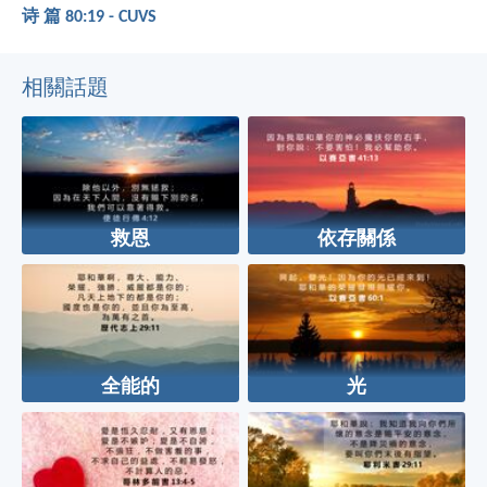
诗 篇 80:19 - CUVS
相關話題
救恩
依存關係
全能的
光