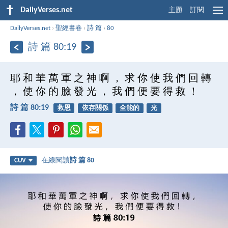
DailyVerses.net
主題
訂閱
DailyVerses.net
›
聖經書卷
›
詩 篇
›
80
詩 篇 80:19
耶 和 華 萬 軍 之 神 啊 ， 求 你 使 我 們 回 轉
， 使 你 的 臉 發 光 ， 我 們 便 要 得 救 ！
詩 篇 80:19
救恩
依存關係
全能的
光
在線閱讀
詩 篇 80
CUV