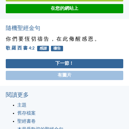
在您的網站上
隨機聖經金句
你 們 要 恆 切 禱 告 ， 在 此 儆 醒 感 恩 。
歌 羅 西 書 4:2
感謝
禱告
下一節！
有圖片
閱讀更多
主題
舊存檔案
聖經書卷