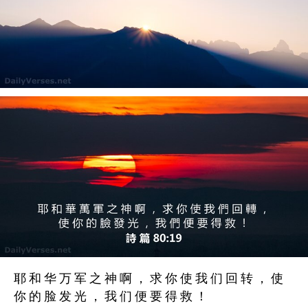
耶 和 华 万 军 之 神 啊 ， 求 你 使 我 们 回 转 ， 使
你 的 脸 发 光 ， 我 们 便 要 得 救 ！