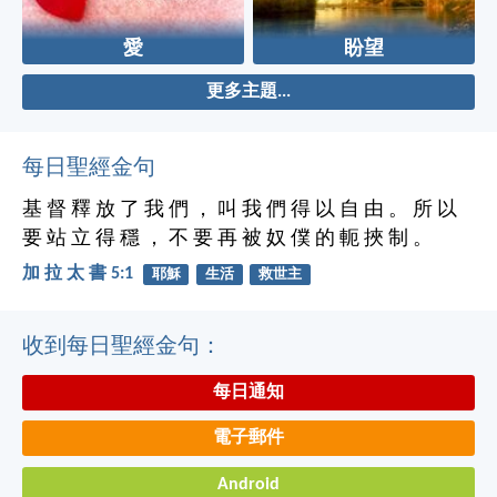
愛
盼望
更多主題...
每日聖經金句
基 督 釋 放 了 我 們 ， 叫 我 們 得 以 自 由 。 所 以
要 站 立 得 穩 ， 不 要 再 被 奴 僕 的 軛 挾 制 。
加 拉 太 書 5:1
耶穌
生活
救世主
收到每日聖經金句：
每日通知
電子郵件
Android